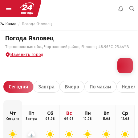
24 Канал
Погода Язловец
Погода Язловец
Тернопольская обл., Чортковский район, Язловец, 48.96°С, 25.44°В
Изменить город
Сегодня
Завтра
Вчера
По часам
Недел
Чт
Пт
Сб
Вс
Пн
Вт
Ср
Сегодня
Завтра
08.08
09.08
10.08
11.08
12.08