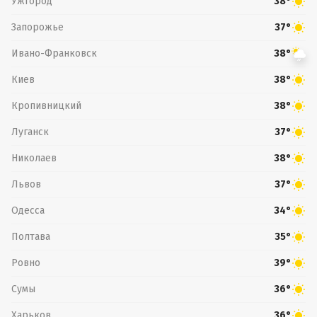
Ужгород
38°
Запорожье
37°
Ивано-Франковск
38°
Киев
38°
Кропивницкий
38°
Луганск
37°
Николаев
38°
Львов
37°
Одесса
34°
Полтава
35°
Ровно
39°
Сумы
36°
Харьков
36°