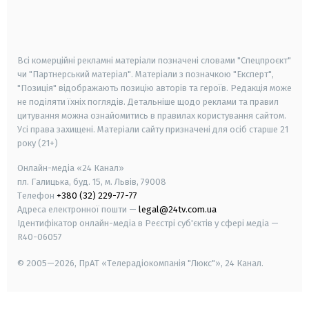
android
apple
smart tv
samsung smart tv
Всі комерційні рекламні матеріали позначені словами "Спецпроєкт"
чи "Партнерський матеріал". Матеріали з позначкою "Експерт",
"Позиція" відображають позицію авторів та героїв. Редакція може
не поділяти їхніх поглядів. Детальніше щодо реклами та правил
цитування можна ознайомитись в правилах користування сайтом.
Усі права захищені.
Матеріали сайту призначені для осіб старше
21
року (21+)
Онлайн-медіа «24 Канал»
пл. Галицька, буд. 15, м. Львів, 79008
Телефон
+380 (32) 229-77-77
Адреса електронної пошти —
legal@24tv.com.ua
Ідентифікатор онлайн-медіа в Реєстрі суб'єктів у сфері медіа —
R40-06057
© 2005—2026,
ПрАТ «Телерадіокомпанія "Люкс"», 24 Канал.