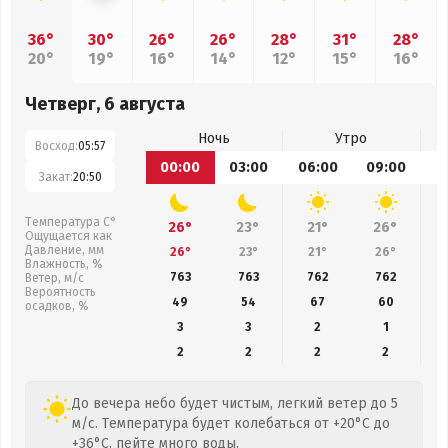
36°
30°
26°
26°
28°
31°
28°
20°
19°
16°
14°
12°
15°
16°
Четверг, 6 августа
Ночь
Утро
Восход:
05:57
00:00
03:00
06:00
09:00
1
Закат:
20:50
Температура С°
26°
23°
21°
26°
Ощущается как
Давление, мм
26°
23°
21°
26°
Влажность, %
763
763
762
762
Ветер, м/с
Вероятность
49
54
67
60
осадков, %
3
3
2
1
2
2
2
2
До вечера небо будет чистым, легкий ветер до 5
м/с. Температура будет колебаться от +20°C до
+36°C, пейте много воды.