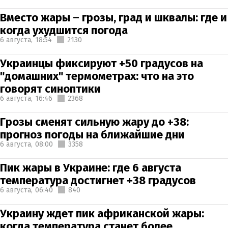
Вместо жары – грозы, град и шквалы: где и
когда ухудшится погода
6 августа,
18:54
2130
Украинцы фиксируют +50 градусов на
"домашних" термометрах: что на это
говорят синоптики
6 августа,
16:46
2368
Грозы сменят сильную жару до +38:
прогноз погоды на ближайшие дни
6 августа,
08:00
3358
Пик жары в Украине: где 6 августа
температура достигнет +38 градусов
6 августа,
06:40
840
Украину ждет пик африканской жары:
когда температура станет более