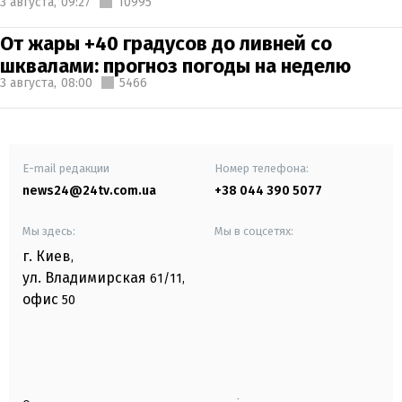
3 августа,
09:27
10995
От жары +40 градусов до ливней со
шквалами: прогноз погоды на неделю
3 августа,
08:00
5466
E-mail редакции
Номер телефона:
news24@24tv.com.ua
+38 044 390 5077
Мы здесь:
Мы в соцсетях:
г. Киев
,
ул. Владимирская
61/11,
офис
50