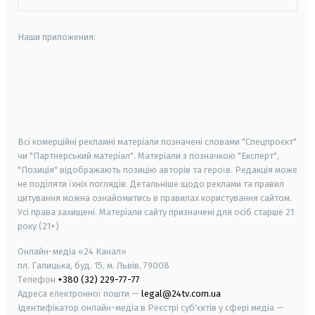
Наши приложения:
android
apple
smart tv
samsung smart tv
Всі комерційні рекламні матеріали позначені словами "Спецпроєкт"
чи "Партнерський матеріал". Матеріали з позначкою "Експерт",
"Позиція" відображають позицію авторів та героїв. Редакція може
не поділяти їхніх поглядів. Детальніше щодо реклами та правил
цитування можна ознайомитись в правилах користування сайтом.
Усі права захищені.
Матеріали сайту призначені для осіб старше
21
року (21+)
Онлайн-медіа «24 Канал»
пл. Галицька, буд. 15, м. Львів, 79008
Телефон
+380 (32) 229-77-77
Адреса електронної пошти —
legal@24tv.com.ua
Ідентифікатор онлайн-медіа в Реєстрі суб'єктів у сфері медіа —