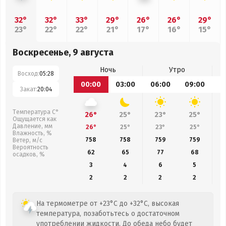
32°
32°
33°
29°
26°
26°
29°
23°
22°
22°
21°
17°
16°
15°
Воскресенье, 9 августа
Ночь
Утро
Восход:
05:28
00:00
03:00
06:00
09:00
1
Закат:
20:04
Температура С°
26°
25°
23°
25°
Ощущается как
Давление, мм
26°
25°
23°
25°
Влажность, %
758
758
759
759
Ветер, м/с
Вероятность
62
65
77
68
осадков, %
3
4
6
5
2
2
2
2
На термометре от +23°C до +32°C, высокая
температура, позаботьтесь о достаточном
употреблении жидкости. До обеда небо будет