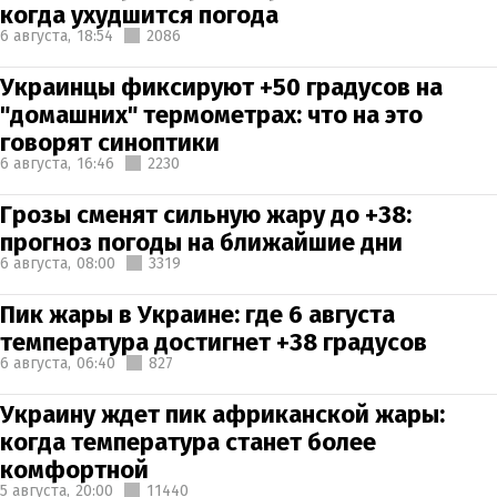
когда ухудшится погода
6 августа,
18:54
2086
Украинцы фиксируют +50 градусов на
"домашних" термометрах: что на это
говорят синоптики
6 августа,
16:46
2230
Грозы сменят сильную жару до +38:
прогноз погоды на ближайшие дни
6 августа,
08:00
3319
Пик жары в Украине: где 6 августа
температура достигнет +38 градусов
6 августа,
06:40
827
Украину ждет пик африканской жары:
когда температура станет более
комфортной
5 августа,
20:00
11440