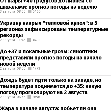
От жары +40 градусов до ливней со
шквалами: прогноз погоды на неделю
3 августа,
08:00
5460
Украину накрыл "тепловой купол": в 5
регионах зафиксированы температурные
рекорды
2 августа,
14:52
3670
До +37 и локальные грозы: синоптики
представили прогноз погоды на начало
новой недели
2 августа,
08:00
1793
Дождь будет идти только на западе, но
температура поднимется до +35: какую
погоду прогнозируют на 2 августа
2 августа,
06:57
2696
Жара в начале августа: побьет ли она