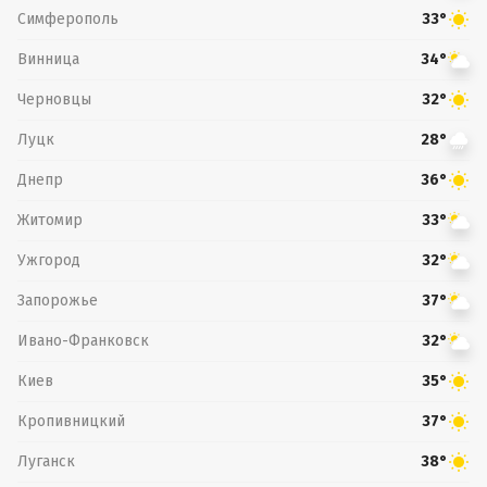
Симферополь
33°
Винница
34°
Черновцы
32°
Луцк
28°
Днепр
36°
Житомир
33°
Ужгород
32°
Запорожье
37°
Ивано-Франковск
32°
Киев
35°
Кропивницкий
37°
Луганск
38°