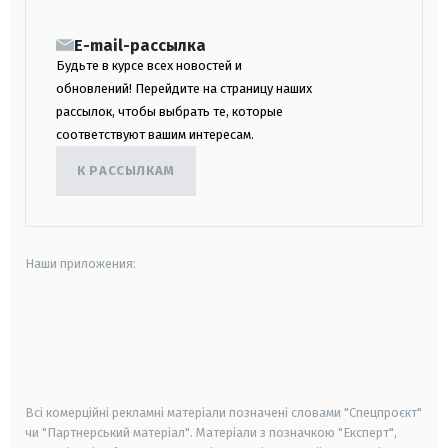
E-mail-рассылка
Будьте в курсе всех новостей и
обновлений! Перейдите на страницу наших
рассылок, чтобы выбрать те, которые
соответствуют вашим интересам.
К РАССЫЛКАМ
Наши приложения:
android
apple
smart tv
samsung smart tv
Всі комерційні рекламні матеріали позначені словами "Спецпроєкт"
чи "Партнерський матеріал". Матеріали з позначкою "Експерт",