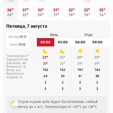
36°
37°
32°
31°
32°
32°
25°
20°
22°
20°
17°
16°
16°
14°
Пятница, 7 августа
Ночь
Утро
Восход:
05:13
00:00
03:00
06:00
09:00
1
Закат:
19:58
Температура С°
23°
22°
20°
29°
Ощущается как
Давление, мм
23°
22°
20°
29°
Влажность, %
762
762
761
762
Ветер, м/с
Вероятность
49
53
57
38
осадков, %
2
2
2
2
2
2
2
2
Утром и днем небо будет безоблачным, слабый
ветер до 4 м/с. Температура от +20°C до +36°C.