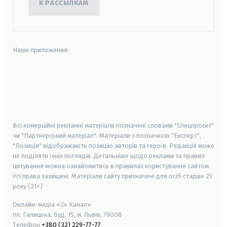
К РАССЫЛКАМ
Наши приложения:
android
apple
smart tv
samsung smart tv
Всі комерційні рекламні матеріали позначені словами "Спецпроєкт"
чи "Партнерський матеріал". Матеріали з позначкою "Експерт",
"Позиція" відображають позицію авторів та героїв. Редакція може
не поділяти їхніх поглядів. Детальніше щодо реклами та правил
цитування можна ознайомитись в правилах користування сайтом.
Усі права захищені.
Матеріали сайту призначені для осіб старше
21
року (21+)
Онлайн-медіа «24 Канал»
пл. Галицька, буд. 15, м. Львів, 79008
Телефон
+380 (32) 229-77-77