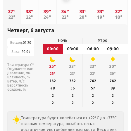
37°
38°
39°
34°
33°
33°
32°
22°
22°
24°
22°
20°
19°
18°
Четверг, 6 августа
Ночь
Утро
Восход:
05:20
00:00
03:00
06:00
09:00
1
Закат:
20:04
Температура С°
25°
23°
23°
30°
Ощущается как
Давление, мм
25°
23°
23°
30°
Влажность, %
762
762
762
762
Ветер, м/с
Вероятность
48
56
57
39
осадков, %
2
2
2
2
2
2
2
2
Температура будет колебаться от +22°C до +37°C,
высокая температура, позаботьтесь о
достаточном употреблении жидкости. Весь день