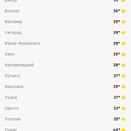
Днепр
35°
Донецк
36°
Житомир
39°
Ужгород
39°
Ивано-Франковск
38°
Киев
39°
Кропивницкий
38°
Луганск
37°
Николаев
39°
Львов
37°
Одесса
33°
Полтава
35°
Ровно
40°