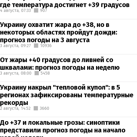
где температура достигнет +39 градусов
4 августа,
07:33
907
Украину охватит жара до +38, но в
некоторых областях пройдут дожди:
прогноз погоды на 3 августа
3 августа,
09:27
10936
От жары +40 градусов до ливней со
шквалами: прогноз погоды на неделю
3 августа,
08:00
5458
Украину накрыл "тепловой купол": в 5
регионах зафиксированы температурные
рекорды
2 августа,
14:52
3660
До +37 и локальные грозы: синоптики
представили прогноз погоды на начало