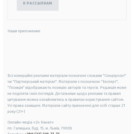
К РАССЫЛКАМ
Наши приложения:
android
apple
smart tv
samsung smart tv
Всі комерційні рекламні матеріали позначені словами "Спецпроєкт"
чи "Партнерський матеріал". Матеріали з позначкою "Експерт",
"Позиція" відображають позицію авторів та героїв. Редакція може
не поділяти їхніх поглядів. Детальніше щодо реклами та правил
цитування можна ознайомитись в правилах користування сайтом.
Усі права захищені.
Матеріали сайту призначені для осіб старше
21
року (21+)
Онлайн-медіа «24 Канал»
пл. Галицька, буд. 15, м. Львів, 79008