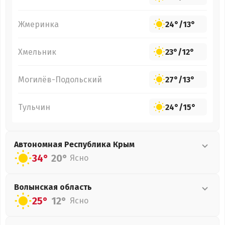
Жмеринка
24°
/
13°
Хмельник
23°
/
12°
Могилёв-Подольский
27°
/
13°
Тульчин
24°
/
15°
Автономная Республика Крым
34°
20°
Ясно
Волынская
область
25°
12°
Ясно