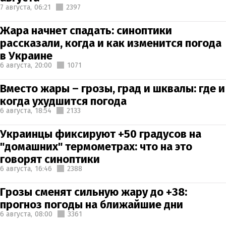
7 августа,
06:21
2397
Жара начнет спадать: синоптики
рассказали, когда и как изменится погода
в Украине
6 августа,
20:00
1071
Вместо жары – грозы, град и шквалы: где и
когда ухудшится погода
6 августа,
18:54
2133
Украинцы фиксируют +50 градусов на
"домашних" термометрах: что на это
говорят синоптики
6 августа,
16:46
2388
Грозы сменят сильную жару до +38:
прогноз погоды на ближайшие дни
6 августа,
08:00
3361