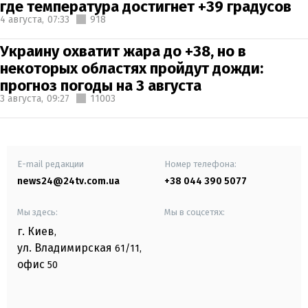
где температура достигнет +39 градусов
4 августа,
07:33
918
Украину охватит жара до +38, но в
некоторых областях пройдут дожди:
прогноз погоды на 3 августа
3 августа,
09:27
11003
E-mail редакции
Номер телефона:
news24@24tv.com.ua
+38 044 390 5077
Мы здесь:
Мы в соцсетях:
г. Киев
,
ул. Владимирская
61/11,
офис
50