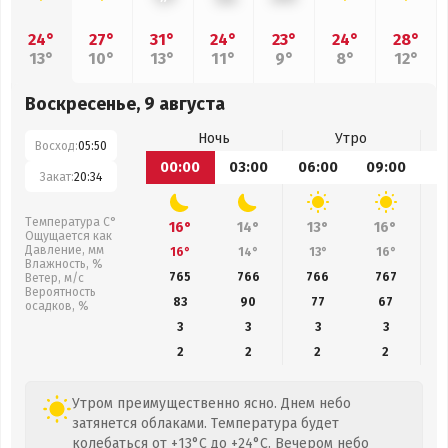
24°
27°
31°
24°
23°
24°
28°
13°
10°
13°
11°
9°
8°
12°
Воскресенье, 9 августа
Ночь
Утро
Восход:
05:50
00:00
03:00
06:00
09:00
1
Закат:
20:34
Температура С°
16°
14°
13°
16°
Ощущается как
Давление, мм
16°
14°
13°
16°
Влажность, %
765
766
766
767
Ветер, м/с
Вероятность
83
90
77
67
осадков, %
3
3
3
3
2
2
2
2
Утром преимущественно ясно. Днем небо
затянется облаками. Температура будет
колебаться от +13°C до +24°C. Вечером небо