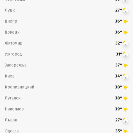
Луцк
27°
Днепр
36°
Донецк
36°
Житомир
32°
Ужгород
31°
Запорожье
37°
Киев
34°
Кропивницкий
38°
Луганск
38°
Николаев
39°
Львов
27°
Одесса
35°