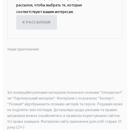
рассылок, чтобы выбрать те, которые
соответствуют вашим интересам.
К РАССЫЛКАМ
Наши приложения:
android
apple
smart tv
samsung smart tv
Всі комерційні рекламні матеріали позначені словами "Спецпроєкт"
чи "Партнерський матеріал". Матеріали з позначкою "Експерт",
"Позиція" відображають позицію авторів та героїв. Редакція може
не поділяти їхніх поглядів. Детальніше щодо реклами та правил
цитування можна ознайомитись в правилах користування сайтом.
Усі права захищені.
Матеріали сайту призначені для осіб старше
21
року (21+)