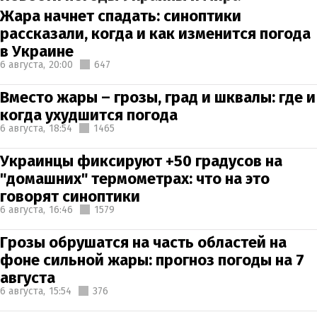
Жара начнет спадать: синоптики
рассказали, когда и как изменится погода
в Украине
6 августа,
20:00
647
Вместо жары – грозы, град и шквалы: где и
когда ухудшится погода
6 августа,
18:54
1465
Украинцы фиксируют +50 градусов на
"домашних" термометрах: что на это
говорят синоптики
6 августа,
16:46
1579
Грозы обрушатся на часть областей на
фоне сильной жары: прогноз погоды на 7
августа
6 августа,
15:54
376