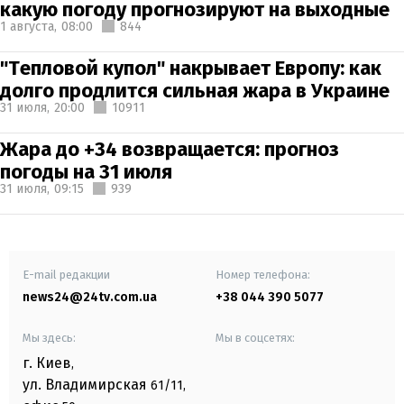
какую погоду прогнозируют на выходные
1 августа,
08:00
844
"Тепловой купол" накрывает Европу: как
долго продлится сильная жара в Украине
31 июля,
20:00
10911
Жара до +34 возвращается: прогноз
погоды на 31 июля
31 июля,
09:15
939
E-mail редакции
Номер телефона:
news24@24tv.com.ua
+38 044 390 5077
Мы здесь:
Мы в соцсетях:
г. Киев
,
ул. Владимирская
61/11,