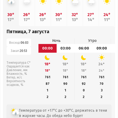
30°
26°
26°
30°
32°
27°
24°
17°
17°
13°
11°
13°
14°
11°
Пятница, 7 августа
Ночь
Утро
Восход:
06:03
00:00
03:00
06:00
09:00
1
Закат:
20:53
Температура С°
18°
18°
18°
24°
Ощущается как
Давление, мм
18°
18°
18°
24°
Влажность, %
761
761
761
761
Ветер, м/с
Вероятность
87
90
92
70
осадков, %
1
1
0
3
2
2
2
2
Температура от +17°C до +30°C, держитесь в тени
в жаркие часы. До обеда небо будет