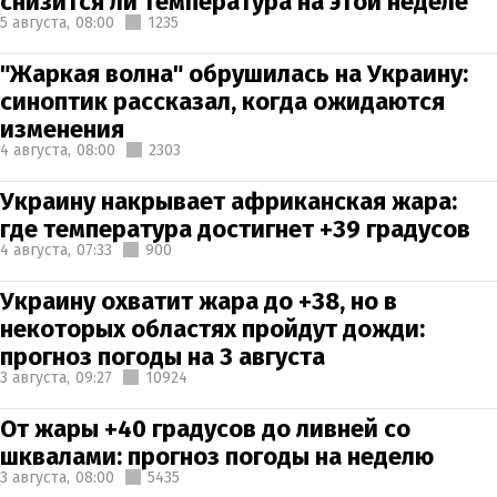
снизится ли температура на этой неделе
5 августа,
08:00
1235
"Жаркая волна" обрушилась на Украину:
синоптик рассказал, когда ожидаются
изменения
4 августа,
08:00
2303
Украину накрывает африканская жара:
где температура достигнет +39 градусов
4 августа,
07:33
900
Украину охватит жара до +38, но в
некоторых областях пройдут дожди:
прогноз погоды на 3 августа
3 августа,
09:27
10924
От жары +40 градусов до ливней со
шквалами: прогноз погоды на неделю
3 августа,
08:00
5435