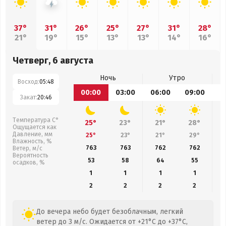
37°
31°
26°
25°
27°
31°
28°
21°
19°
15°
13°
13°
14°
16°
Четверг, 6 августа
Ночь
Утро
Восход:
05:48
00:00
03:00
06:00
09:00
1
Закат:
20:46
Температура С°
25°
23°
21°
28°
Ощущается как
Давление, мм
25°
23°
21°
29°
Влажность, %
763
763
762
762
Ветер, м/с
Вероятность
53
58
64
55
осадков, %
1
1
1
1
2
2
2
2
До вечера небо будет безоблачным, легкий
ветер до 3 м/с. Ожидается от +21°C до +37°C,