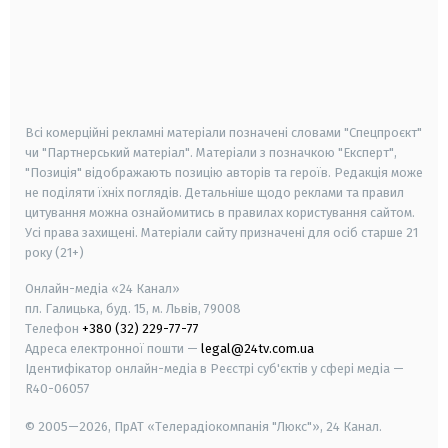
android
apple
smart tv
samsung smart tv
Всі комерційні рекламні матеріали позначені словами "Спецпроєкт"
чи "Партнерський матеріал". Матеріали з позначкою "Експерт",
"Позиція" відображають позицію авторів та героїв. Редакція може
не поділяти їхніх поглядів. Детальніше щодо реклами та правил
цитування можна ознайомитись в правилах користування сайтом.
Усі права захищені.
Матеріали сайту призначені для осіб старше
21
року (21+)
Онлайн-медіа «24 Канал»
пл. Галицька, буд. 15, м. Львів, 79008
Телефон
+380 (32) 229-77-77
Адреса електронної пошти —
legal@24tv.com.ua
Ідентифікатор онлайн-медіа в Реєстрі суб'єктів у сфері медіа —
R40-06057
© 2005—2026,
ПрАТ «Телерадіокомпанія "Люкс"», 24 Канал.