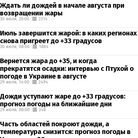
Ждать ли дождей в начале августа при
возвращении жары
30 июля,
20:00
2314
Июль завершится жарой: в каких регионах
снова пригреет до +33 градусов
30 июля,
08:00
1884
Вернется жара до +35, и когда
прекратятся осадки: интервью с Птухой о
погоде в Украине в августе
29 июля,
14:00
2494
Дожди уступают жаре до +33 градусов:
прогноз погоды на ближайшие дни
29 июля,
08:00
248
Часть областей покроют дожди, а
температура снизится: прогноз погоды в