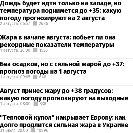
Дождь будет идти только на западе, но
температура поднимется до +35: какую
погоду прогнозируют на 2 августа
2 августа,
06:57
2686
Жара в начале августа: побьет ли она
рекордные показатели температуры
1 августа,
20:00
1536
Без осадков, но с сильной жарой до +37:
прогноз погоды на 1 августа
1 августа,
09:05
648
Август принес жару до +38 градусов:
какую погоду прогнозируют на выходные
1 августа,
08:00
838
"Тепловой купол" накрывает Европу: как
долго продлится сильная жара в Украине
31 июля,
20:00
10896