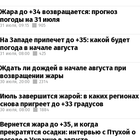
Жара до +34 возвращается: прогноз
погоды на 31 июля
31 июля,
09:15
905
На Западе припечет до +35: какой будет
погода в начале августа
31 июля,
08:00
425
Ждать ли дождей в начале августа при
возвращении жары
30 июля,
20:00
2314
Июль завершится жарой: в каких регионах
снова пригреет до +33 градусов
30 июля,
08:00
1884
Вернется жара до +35, и когда
прекратятся осадки: интервью с Птухой о
погоде в Украине в августе