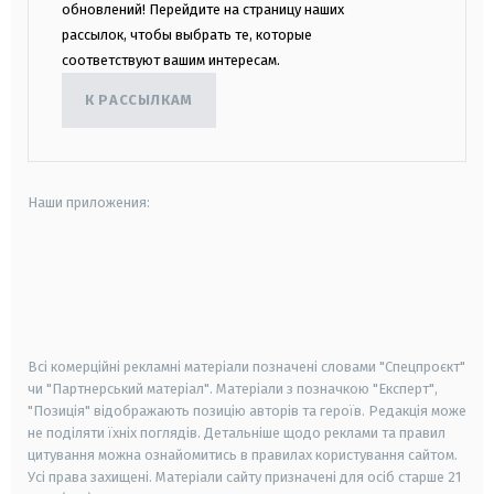
обновлений! Перейдите на страницу наших
рассылок, чтобы выбрать те, которые
соответствуют вашим интересам.
К РАССЫЛКАМ
Наши приложения:
android
apple
smart tv
samsung smart tv
Всі комерційні рекламні матеріали позначені словами "Спецпроєкт"
чи "Партнерський матеріал". Матеріали з позначкою "Експерт",
"Позиція" відображають позицію авторів та героїв. Редакція може
не поділяти їхніх поглядів. Детальніше щодо реклами та правил
цитування можна ознайомитись в правилах користування сайтом.
Усі права захищені.
Матеріали сайту призначені для осіб старше
21