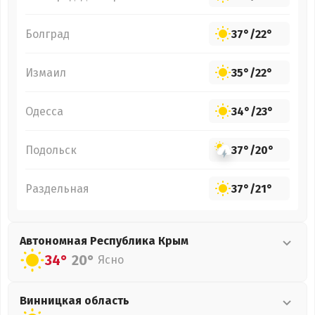
Болград
37°
/
22°
Измаил
35°
/
22°
Одесса
34°
/
23°
Подольск
37°
/
20°
Раздельная
37°
/
21°
Автономная Республика Крым
34°
20°
Ясно
Винницкая
область