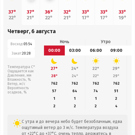
37°
37°
36°
32°
33°
33°
33°
22°
21°
22°
21°
17°
17°
19°
Четверг, 6 августа
Ночь
Утро
Восход:
05:54
00:00
03:00
06:00
09:00
1
Закат:
20:28
Температура С°
27°
24°
22°
29°
Ощущается как
Давление, мм
28°
24°
22°
29°
Влажность, %
762
762
762
762
Ветер, м/с
Вероятность
57
64
74
51
осадков, %
1
1
1
2
2
2
2
4
С утра и до вечера небо будет безоблачным, едва
ощутимый ветер до 3 м/с. Температура воздуха
от +22°C до +37°C, очень тепло, держитесь в