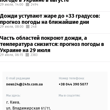
29 июля,
14:00
2494
Дожди уступают жаре до +33 градусов:
прогноз погоды на ближайшие дни
29 июля,
08:00
248
Часть областей покроют дожди, а
температура снизится: прогноз погоды в
Украине на 29 июля
29 июля,
06:15
2383
E-mail редакции
Номер телефона:
news24@24tv.com.ua
+38 044 390 5077
Мы здесь:
Мы в соцсетях:
г. Киев
,
ул. Владимирская
61/11,