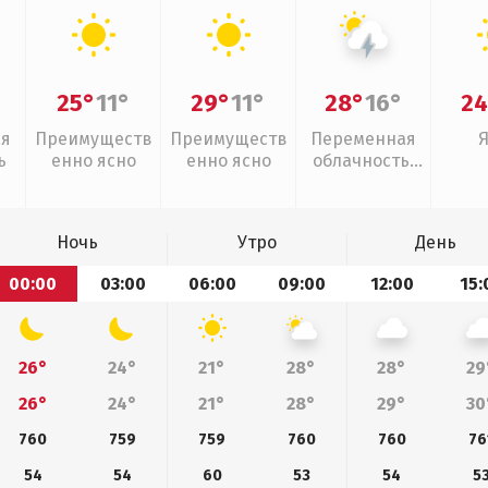
25°
11°
29°
11°
28°
16°
24
ая
Преимуществ
Преимуществ
Переменная
ь
енно ясно
енно ясно
облачность,
грозы
Ночь
Утро
День
00:00
03:00
06:00
09:00
12:00
15:
26°
24°
21°
28°
28°
29
26°
24°
21°
28°
29°
30
760
759
759
760
760
76
54
54
60
53
54
5