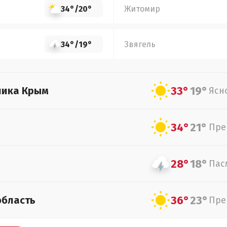
34°
/
20°
Житомир
34°
/
19°
Звягель
33°
19°
лика Крым
Ясн
34°
21°
Пре
28°
18°
Пас
36°
23°
область
Пре