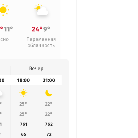
°
11°
24°
9°
Ясно
Переменная
облачность
Вечер
00
18:00
21:00
°
25°
22°
°
25°
22°
1
761
762
3
65
72