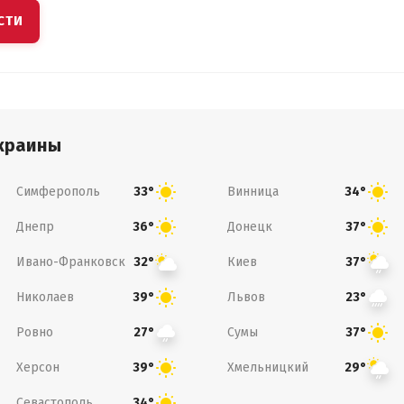
СТИ
краины
Симферополь
Винница
33°
34°
Днепр
Донецк
36°
37°
Ивано-Франковск
Киев
32°
37°
Николаев
Львов
39°
23°
Ровно
Сумы
27°
37°
Херсон
Хмельницкий
39°
29°
Севастополь
34°