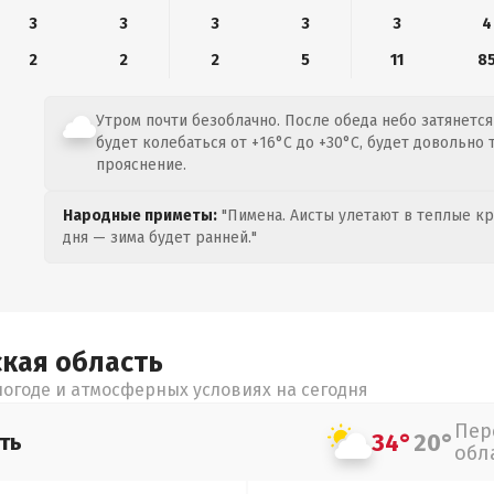
3
3
3
3
3
4
2
2
2
5
11
8
Утром почти безоблачно. После обеда небо затянетс
будет колебаться от +16°C до +30°C, будет довольно
прояснение.
Народные приметы:
"Пимена. Аисты улетают в теплые кра
дня — зима будет ранней."
ская
область
огоде и атмосферных условиях на сегодня
Пер
34°
20°
ть
обл