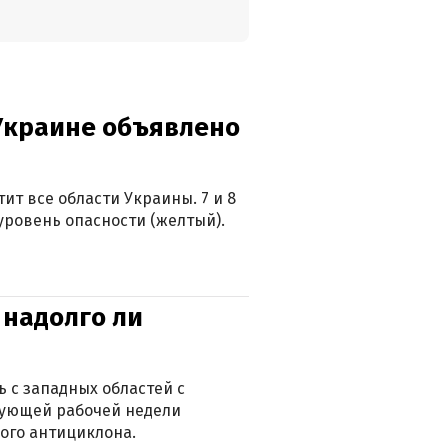
 Украине объявлено
ит все области Украины. 7 и 8
 уровень опасности (желтый).
 надолго ли
 с западных областей с
дующей рабочей недели
ого антициклона.