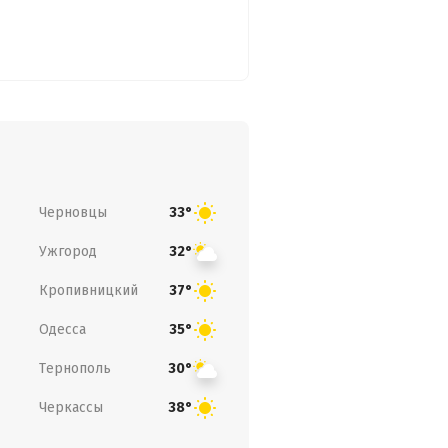
Черновцы
33°
Ужгород
32°
Кропивницкий
37°
Одесса
35°
Тернополь
30°
Черкассы
38°