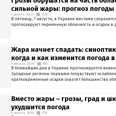
Грозы обрушатся на часть обла
сильной жары: прогноз погоды 
7 августа,
06:21
2378
В пятницу, 7 августа, в Украине местами сохранит
прогнозируют переменную облачность и осадки в р
Жара начнет спадать: синоптик
когда и как изменится погода 
6 августа,
20:00
985
В ближайшие дни в Украине прогнозируется измен
Западные регионы первыми почувствуют ослаблен
кратковременные осадки охватят большинство обл
Вместо жары – грозы, град и шк
ухудшится погода
6 августа,
18:54
2115