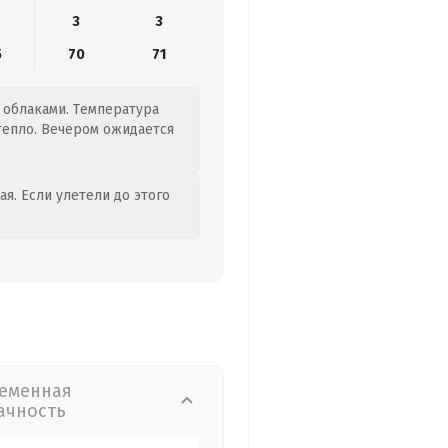
3
3
5
70
71
я облаками. Температура
 тепло. Вечером ожидается
я. Если улетели до этого
еменная
ачность