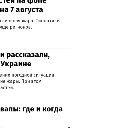
стей на фоне
на 7 августа
ся сильная жара. Синоптики
яде регионов.
и рассказали,
в Украине
ение погодной ситуации.
ие жары. При этом
астей.
валы: где и когда