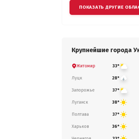
ПОКАЗАТЬ ДРУГИЕ ОБЛА
Крупнейшие города У
Житомир
33°
Луцк
28°
Запорожье
37°
Луганск
38°
Полтава
37°
Харьков
36°
Чернигов
33°