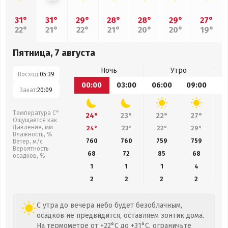
31°
31°
29°
28°
28°
29°
27°
22°
21°
22°
21°
20°
20°
19°
Пятница, 7 августа
Ночь
Утро
Восход:
05:39
00:00
03:00
06:00
09:00
1
Закат:
20:09
Температура С°
24°
23°
22°
27°
Ощущается как
Давление, мм
24°
23°
22°
29°
Влажность, %
760
760
759
759
Ветер, м/с
Вероятность
68
72
85
68
осадков, %
1
1
1
4
2
2
2
2
С утра до вечера небо будет безоблачным,
осадков не предвидится, оставляем зонтик дома.
На термометре от +22°C до +31°C, ограничьте