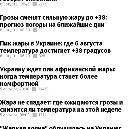
6 августа,
16:46
2276
Грозы сменят сильную жару до +38:
прогноз погоды на ближайшие дни
6 августа,
08:00
3331
Пик жары в Украине: где 6 августа
температура достигнет +38 градусов
6 августа,
06:40
828
Украину ждет пик африканской жары:
когда температура станет более
комфортной
5 августа,
20:00
11463
Жара не спадает: где ожидаются грозы и
снизится ли температура на этой неделе
5 августа,
08:00
1314
"Жаркая волна" обрушилась на Украину: