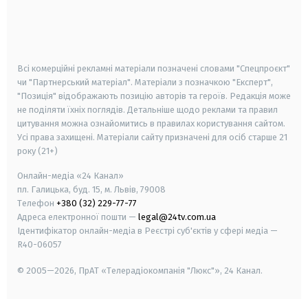
android
apple
smart tv
samsung smart tv
Всі комерційні рекламні матеріали позначені словами "Спецпроєкт"
чи "Партнерський матеріал". Матеріали з позначкою "Експерт",
"Позиція" відображають позицію авторів та героїв. Редакція може
не поділяти їхніх поглядів. Детальніше щодо реклами та правил
цитування можна ознайомитись в правилах користування сайтом.
Усі права захищені.
Матеріали сайту призначені для осіб старше
21
року (21+)
Онлайн-медіа «24 Канал»
пл. Галицька, буд. 15, м. Львів, 79008
Телефон
+380 (32) 229-77-77
Адреса електронної пошти —
legal@24tv.com.ua
Ідентифікатор онлайн-медіа в Реєстрі суб'єктів у сфері медіа —
R40-06057
© 2005—2026,
ПрАТ «Телерадіокомпанія "Люкс"», 24 Канал.