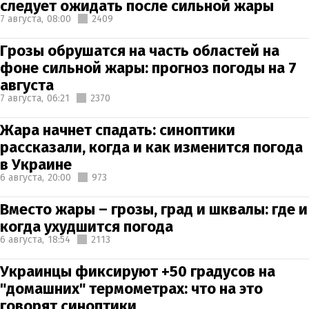
следует ожидать после сильной жары
7 августа,
08:00
2409
Грозы обрушатся на часть областей на
фоне сильной жары: прогноз погоды на 7
августа
7 августа,
06:21
2370
Жара начнет спадать: синоптики
рассказали, когда и как изменится погода
в Украине
6 августа,
20:00
973
Вместо жары – грозы, град и шквалы: где и
когда ухудшится погода
6 августа,
18:54
2113
Украинцы фиксируют +50 градусов на
"домашних" термометрах: что на это
говорят синоптики