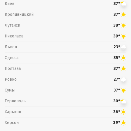
Киев
37°
Кропивницкий
37°
Луганск
38°
Николаев
39°
Львов
23°
Одесса
35°
Полтава
37°
Ровно
27°
Сумы
37°
Тернополь
30°
Харьков
36°
Херсон
39°