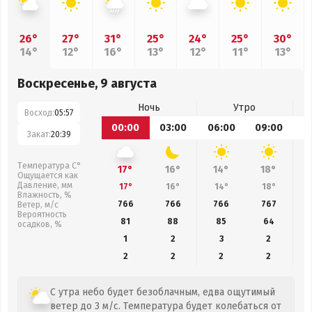
26°
27°
31°
25°
24°
25°
30°
14°
12°
16°
13°
12°
11°
13°
Воскресенье, 9 августа
Ночь
Утро
Восход:
05:57
00:00
03:00
06:00
09:00
1
Закат:
20:39
Температура С°
17°
16°
14°
18°
Ощущается как
Давление, мм
17°
16°
14°
18°
Влажность, %
766
766
766
767
Ветер, м/с
Вероятность
81
88
85
64
осадков, %
1
2
3
2
2
2
2
2
С утра небо будет безоблачным, едва ощутимый
ветер до 3 м/с. Температура будет колебаться от