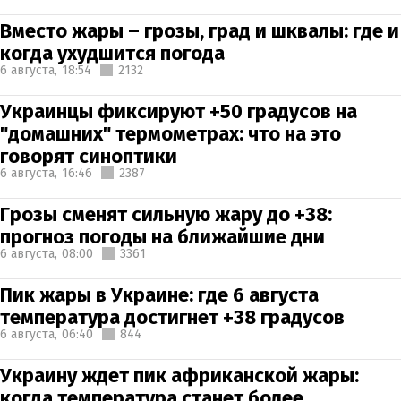
Вместо жары – грозы, град и шквалы: где и
когда ухудшится погода
6 августа,
18:54
2132
Украинцы фиксируют +50 градусов на
"домашних" термометрах: что на это
говорят синоптики
6 августа,
16:46
2387
Грозы сменят сильную жару до +38:
прогноз погоды на ближайшие дни
6 августа,
08:00
3361
Пик жары в Украине: где 6 августа
температура достигнет +38 градусов
6 августа,
06:40
844
Украину ждет пик африканской жары:
когда температура станет более