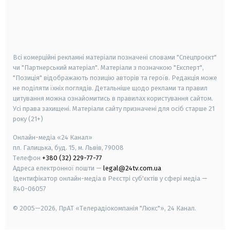
android
apple
smart tv
samsung smart tv
Всі комерційні рекламні матеріали позначені словами "Спецпроєкт"
чи "Партнерський матеріал". Матеріали з позначкою "Експерт",
"Позиція" відображають позицію авторів та героїв. Редакція може
не поділяти їхніх поглядів. Детальніше щодо реклами та правил
цитування можна ознайомитись в правилах користування сайтом.
Усі права захищені.
Матеріали сайту призначені для осіб старше
21
року (21+)
Онлайн-медіа «24 Канал»
пл. Галицька, буд. 15, м. Львів, 79008
Телефон
+380 (32) 229-77-77
Адреса електронної пошти —
legal@24tv.com.ua
Ідентифікатор онлайн-медіа в Реєстрі суб'єктів у сфері медіа —
R40-06057
© 2005—2026,
ПрАТ «Телерадіокомпанія "Люкс"», 24 Канал.