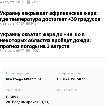
4 августа,
08:00
2351
Украину накрывает африканская жара:
где температура достигнет +39 градусов
4 августа,
07:33
918
Украину охватит жара до +38, но в
некоторых областях пройдут дожди:
прогноз погоды на 3 августа
3 августа,
09:27
11003
E-mail редакции
Номер телефона:
news24@24tv.com.ua
+38 044 390 5077
Мы здесь:
Мы в соцсетях:
г. Киев
,
ул. Владимирская
61/11,