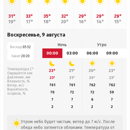
31°
33°
35°
32°
29°
29°
29°
19°
17°
18°
20°
16°
14°
15°
Воскресенье, 9 августа
Ночь
Утро
Восход:
05:52
00:00
03:00
06:00
09:00
1
Закат:
20:20
Температура С°
23°
21°
20°
23°
Ощущается как
Давление, мм
23°
21°
20°
23°
Влажность, %
761
761
762
762
Ветер, м/с
Вероятность
70
72
72
59
осадков, %
7
7
6
7
2
2
2
2
Утром небо будет чистым, ветер до 7 м/с. После
обеда небо затянется облаками. Температура от