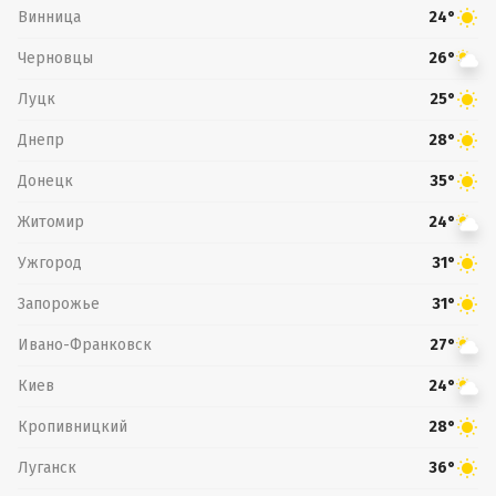
Винница
24°
Черновцы
26°
Луцк
25°
Днепр
28°
Донецк
35°
Житомир
24°
Ужгород
31°
Запорожье
31°
Ивано-Франковск
27°
Киев
24°
Кропивницкий
28°
Луганск
36°