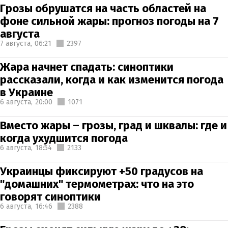
Грозы обрушатся на часть областей на
фоне сильной жары: прогноз погоды на 7
августа
7 августа,
06:21
2397
Жара начнет спадать: синоптики
рассказали, когда и как изменится погода
в Украине
6 августа,
20:00
1071
Вместо жары – грозы, град и шквалы: где и
когда ухудшится погода
6 августа,
18:54
2133
Украинцы фиксируют +50 градусов на
"домашних" термометрах: что на это
говорят синоптики
6 августа,
16:46
2388