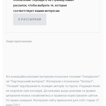
рассылок, чтобы выбрать те, которые
соответствуют вашим интересам.
К РАССЫЛКАМ
Наши приложения:
android
apple
smart tv
samsung smart tv
Всі комерційні рекламні матеріали позначені словами "Спецпроєкт"
чи "Партнерський матеріал". Матеріали з позначкою "Експерт",
"Позиція" відображають позицію авторів та героїв. Редакція може
не поділяти їхніх поглядів. Детальніше щодо реклами та правил
цитування можна ознайомитись в правилах користування сайтом.
Усі права захищені.
Матеріали сайту призначені для осіб старше
21
року (21+)