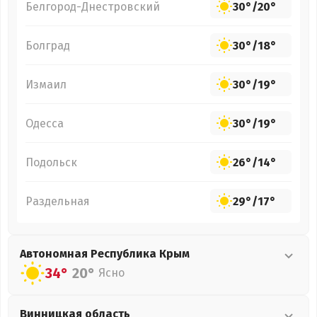
Белгород-Днестровский
30°
/
20°
Болград
30°
/
18°
Измаил
30°
/
19°
Одесса
30°
/
19°
Подольск
26°
/
14°
Раздельная
29°
/
17°
Автономная Республика Крым
34°
20°
Ясно
Винницкая
область