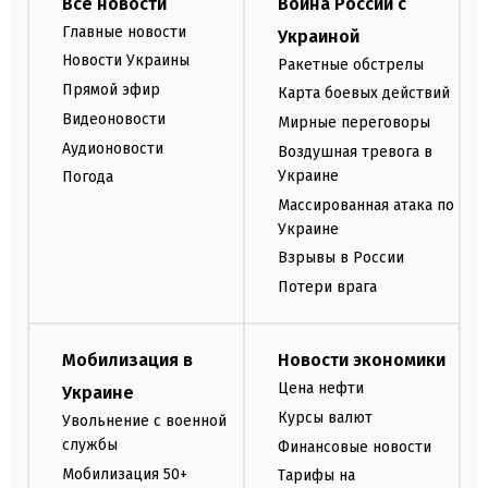
Все новости
Война России с
Главные новости
Украиной
Новости Украины
Ракетные обстрелы
Прямой эфир
Карта боевых действий
Видеоновости
Мирные переговоры
Аудионовости
Воздушная тревога в
Украине
Погода
Массированная атака по
Украине
Взрывы в России
Потери врага
Мобилизация в
Новости экономики
Цена нефти
Украине
Курсы валют
Увольнение с военной
службы
Финансовые новости
Мобилизация 50+
Тарифы на