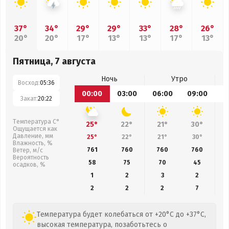
37°
34°
29°
29°
33°
28°
26°
20°
20°
17°
13°
13°
17°
13°
Пятница, 7 августа
Ночь
Утро
Восход:
05:36
00:00
03:00
06:00
09:00
1
Закат:
20:22
Температура С°
25°
22°
21°
30°
Ощущается как
Давление, мм
25°
22°
21°
30°
Влажность, %
761
760
760
760
Ветер, м/с
Вероятность
58
75
70
45
осадков, %
1
2
3
2
2
2
2
7
Температура будет колебаться от +20°C до +37°C,
высокая температура, позаботьтесь о