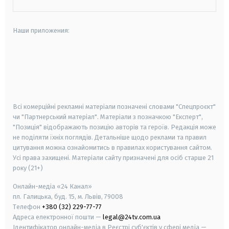
Наши приложения:
android
apple
smart tv
samsung smart tv
Всі комерційні рекламні матеріали позначені словами "Спецпроєкт"
чи "Партнерський матеріал". Матеріали з позначкою "Експерт",
"Позиція" відображають позицію авторів та героїв. Редакція може
не поділяти їхніх поглядів. Детальніше щодо реклами та правил
цитування можна ознайомитись в правилах користування сайтом.
Усі права захищені.
Матеріали сайту призначені для осіб старше
21
року (21+)
Онлайн-медіа «24 Канал»
пл. Галицька, буд. 15, м. Львів, 79008
Телефон
+380 (32) 229-77-77
Адреса електронної пошти —
legal@24tv.com.ua
Ідентифікатор онлайн-медіа в Реєстрі суб'єктів у сфері медіа —