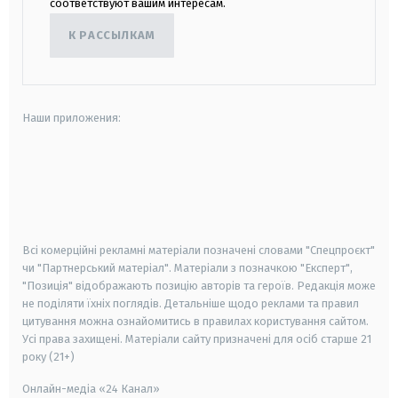
соответствуют вашим интересам.
К РАССЫЛКАМ
Наши приложения:
android
apple
smart tv
samsung smart tv
Всі комерційні рекламні матеріали позначені словами "Спецпроєкт"
чи "Партнерський матеріал". Матеріали з позначкою "Експерт",
"Позиція" відображають позицію авторів та героїв. Редакція може
не поділяти їхніх поглядів. Детальніше щодо реклами та правил
цитування можна ознайомитись в правилах користування сайтом.
Усі права захищені.
Матеріали сайту призначені для осіб старше
21
року (21+)
Онлайн-медіа «24 Канал»