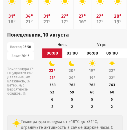
31°
34°
31°
27°
27°
27°
28°
18°
21°
21°
17°
16°
17°
19°
Понедельник, 10 августа
Ночь
Утро
Восход:
05:50
00:00
03:00
06:00
09:00
1
Закат:
20:16
Температура С°
23°
20°
19°
22°
Ощущается как
Давление, мм
23°
20°
19°
22°
Влажность, %
763
763
763
763
Ветер, м/с
Вероятность
52
59
66
60
осадков, %
6
5
5
5
2
2
2
2
Температура воздуха от +18°C до +31°C,
ограничьте активность в самые жаркие часы. С