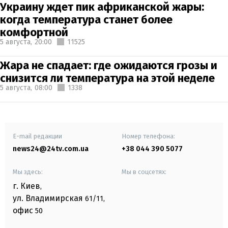
Украину ждет пик африканской жары:
когда температура станет более
комфортной
5 августа,
20:00
11525
Жара не спадает: где ожидаются грозы и
снизится ли температура на этой неделе
5 августа,
08:00
1338
E-mail редакции
Номер телефона:
news24@24tv.com.ua
+38 044 390 5077
Мы здесь:
Мы в соцсетях:
г. Киев
,
ул. Владимирская
61/11,
офис
50