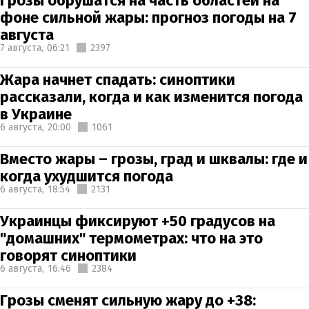
Грозы обрушатся на часть областей на
фоне сильной жары: прогноз погоды на 7
августа
7 августа,
06:21
2397
Жара начнет спадать: синоптики
рассказали, когда и как изменится погода
в Украине
6 августа,
20:00
1061
Вместо жары – грозы, град и шквалы: где и
когда ухудшится погода
6 августа,
18:54
2131
Украинцы фиксируют +50 градусов на
"домашних" термометрах: что на это
говорят синоптики
6 августа,
16:46
2384
Грозы сменят сильную жару до +38: