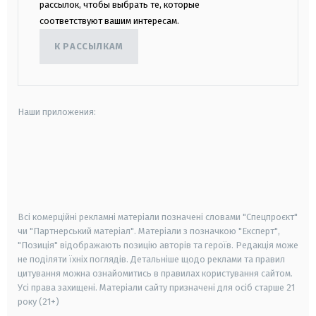
рассылок, чтобы выбрать те, которые
соответствуют вашим интересам.
К РАССЫЛКАМ
Наши приложения:
android
apple
smart tv
samsung smart tv
Всі комерційні рекламні матеріали позначені словами "Спецпроєкт"
чи "Партнерський матеріал". Матеріали з позначкою "Експерт",
"Позиція" відображають позицію авторів та героїв. Редакція може
не поділяти їхніх поглядів. Детальніше щодо реклами та правил
цитування можна ознайомитись в правилах користування сайтом.
Усі права захищені.
Матеріали сайту призначені для осіб старше
21
року (21+)