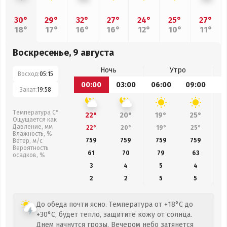
30°
29°
32°
27°
24°
25°
27°
18°
17°
16°
16°
12°
10°
11°
Воскресенье, 9 августа
Ночь
Утро
Восход:
05:15
00:00
03:00
06:00
09:00
1
Закат:
19:58
Температура С°
22°
20°
19°
25°
Ощущается как
Давление, мм
22°
20°
19°
25°
Влажность, %
759
759
759
759
Ветер, м/с
Вероятность
61
70
79
63
осадков, %
3
4
5
4
2
2
5
5
До обеда почти ясно. Температура от +18°C до
+30°C, будет тепло, защитите кожу от солнца.
Днем начнутся грозы. Вечером небо затянется