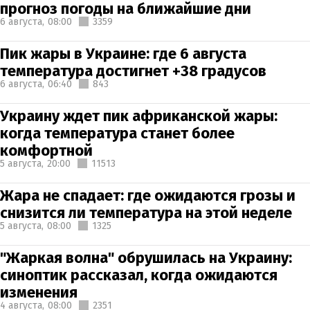
прогноз погоды на ближайшие дни
6 августа,
08:00
3359
Пик жары в Украине: где 6 августа
температура достигнет +38 градусов
6 августа,
06:40
843
Украину ждет пик африканской жары:
когда температура станет более
комфортной
5 августа,
20:00
11513
Жара не спадает: где ожидаются грозы и
снизится ли температура на этой неделе
5 августа,
08:00
1325
"Жаркая волна" обрушилась на Украину:
синоптик рассказал, когда ожидаются
изменения
4 августа,
08:00
2351