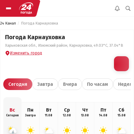
24 Канал
Погода Карнауховка
Погода Карнауховка
Харьковская обл., Изюмский район, Карнауховка, 49.03°С, 37.04°В
Изменить город
Сегодня
Завтра
Вчера
По часам
Недел
Вс
Пн
Вт
Ср
Чт
Пт
Сб
Сегодня
Завтра
11.08
12.08
13.08
14.08
15.08