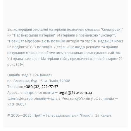
android
apple
smart tv
samsung smart tv
Всі комерційні рекламні матеріали позначені словами "Спецпроєкт"
чи "Партнерський матеріал". Матеріали з позначкою "Експерт",
"Позиція" відображають позицію авторів та героїв. Редакція може
не поділяти їхніх поглядів. Детальніше щодо реклами та правил
цитування можна ознайомитись в правилах користування сайтом.
Усі права захищені.
Матеріали сайту призначені для осіб старше
21
року (21+)
Онлайн-медіа «24 Канал»
пл. Галицька, буд. 15, м. Львів, 79008
Телефон
+380 (32) 229-77-77
Адреса електронної пошти —
legal@24tv.com.ua
Ідентифікатор онлайн-медіа в Реєстрі суб'єктів у сфері медіа —
R40-06057
© 2005—2026,
ПрАТ «Телерадіокомпанія "Люкс"», 24 Канал.