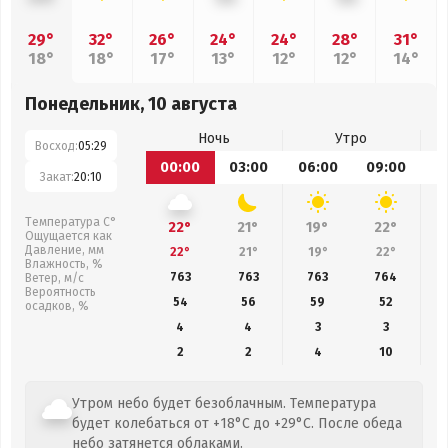
29°
32°
26°
24°
24°
28°
31°
18°
18°
17°
13°
12°
12°
14°
Понедельник, 10 августа
Ночь
Утро
Восход:
05:29
00:00
03:00
06:00
09:00
1
Закат:
20:10
Температура С°
22°
21°
19°
22°
Ощущается как
Давление, мм
22°
21°
19°
22°
Влажность, %
763
763
763
764
Ветер, м/с
Вероятность
54
56
59
52
осадков, %
4
4
3
3
2
2
4
10
Утром небо будет безоблачным. Температура
будет колебаться от +18°C до +29°C. После обеда
небо затянется облаками.