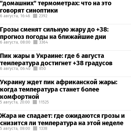
"домашних" термометрах: что на это
говорят синоптики
6 августа,
16:46
2392
Грозы сменят сильную жару до +38:
прогноз погоды на ближайшие дни
6 августа,
08:00
3364
Пик жары в Украине: где 6 августа
температура достигнет +38 градусов
6 августа,
06:40
850
Украину ждет пик африканской жары:
когда температура станет более
комфортной
5 августа,
20:00
11525
Жара не спадает: где ожидаются грозы и
снизится ли температура на этой неделе
5 августа,
08:00
1338