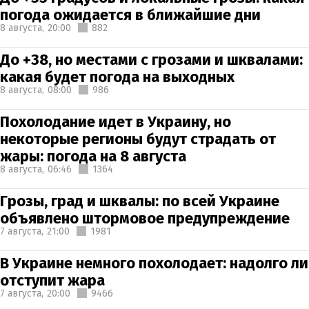
погода ожидается в ближайшие дни
8 августа,
20:00
882
До +38, но местами с грозами и шквалами:
какая будет погода на выходных
8 августа,
08:00
986
Похолодание идет в Украину, но
некоторые регионы будут страдать от
жары: погода на 8 августа
8 августа,
06:46
1364
Грозы, град и шквалы: по всей Украине
объявлено штормовое предупреждение
7 августа,
21:00
1981
В Украине немного похолодает: надолго ли
отступит жара
7 августа,
20:00
9466