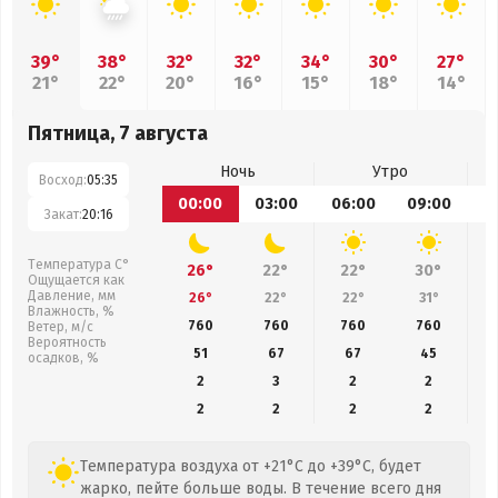
39°
38°
32°
32°
34°
30°
27°
21°
22°
20°
16°
15°
18°
14°
Пятница, 7 августа
Ночь
Утро
Восход:
05:35
00:00
03:00
06:00
09:00
1
Закат:
20:16
Температура С°
26°
22°
22°
30°
Ощущается как
Давление, мм
26°
22°
22°
31°
Влажность, %
760
760
760
760
Ветер, м/с
Вероятность
51
67
67
45
осадков, %
2
3
2
2
2
2
2
2
Температура воздуха от +21°C до +39°C, будет
жарко, пейте больше воды. В течение всего дня