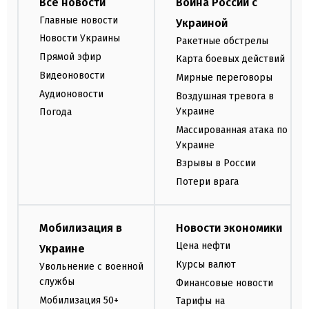
Все новости
Война России с
Главные новости
Украиной
Новости Украины
Ракетные обстрелы
Прямой эфир
Карта боевых действий
Видеоновости
Мирные переговоры
Аудионовости
Воздушная тревога в
Украине
Погода
Массированная атака по
Украине
Взрывы в России
Потери врага
Мобилизация в
Новости экономики
Цена нефти
Украине
Курсы валют
Увольнение с военной
службы
Финансовые новости
Мобилизация 50+
Тарифы на