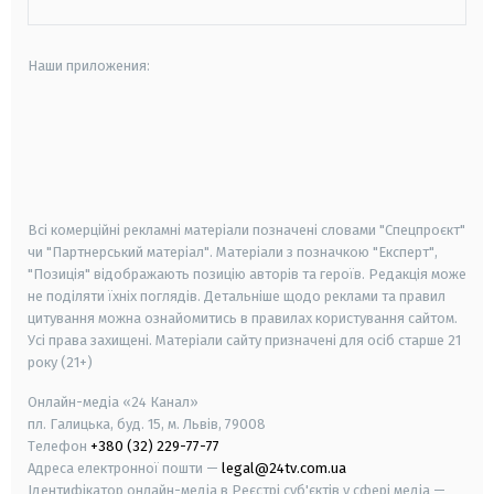
Наши приложения:
android
apple
smart tv
samsung smart tv
Всі комерційні рекламні матеріали позначені словами "Спецпроєкт"
чи "Партнерський матеріал". Матеріали з позначкою "Експерт",
"Позиція" відображають позицію авторів та героїв. Редакція може
не поділяти їхніх поглядів. Детальніше щодо реклами та правил
цитування можна ознайомитись в правилах користування сайтом.
Усі права захищені.
Матеріали сайту призначені для осіб старше
21
року (21+)
Онлайн-медіа «24 Канал»
пл. Галицька, буд. 15, м. Львів, 79008
Телефон
+380 (32) 229-77-77
Адреса електронної пошти —
legal@24tv.com.ua
Ідентифікатор онлайн-медіа в Реєстрі суб'єктів у сфері медіа —