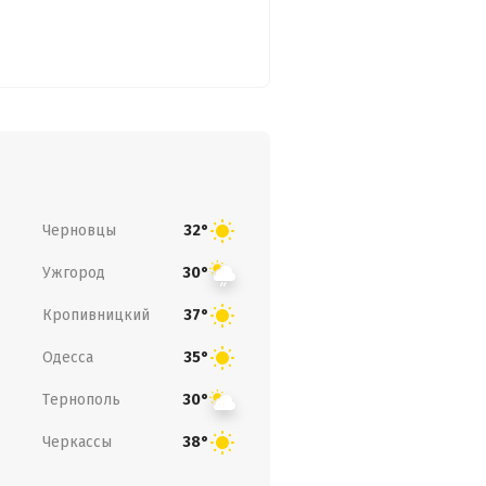
Черновцы
32°
Ужгород
30°
Кропивницкий
37°
Одесса
35°
Тернополь
30°
Черкассы
38°