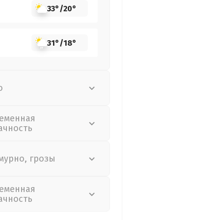
33°
/
20°
31°
/
18°
о
еменная
ачность
мурно, грозы
еменная
ачность