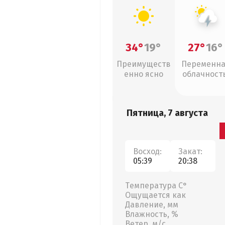
34°
19°
27°
16°
Преимуществ
Переменн
енно ясно
облачность
грозы
Пятница, 7 августа
Восход:
Закат:
05:39
20:38
Температура С°
Ощущается как
Давление, мм
Влажность, %
Ветер, м/с