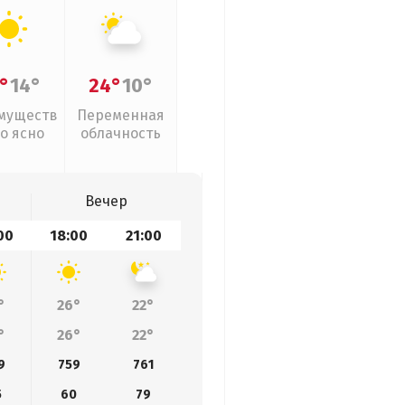
°
14°
24°
10°
муществ
Переменная
о ясно
облачность
Вечер
00
18:00
21:00
°
26°
22°
°
26°
22°
9
759
761
5
60
79