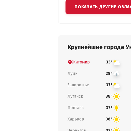
ПОКАЗАТЬ ДРУГИЕ ОБЛА
Крупнейшие города У
Житомир
33°
Луцк
28°
Запорожье
37°
Луганск
38°
Полтава
37°
Харьков
36°
Чернигов
32°