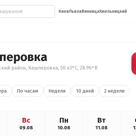
Киев
Львов
Винница
Хмельницкий
перовка
кий район, Кашперовка, 50.43°С, 28.96°В
ера
По часам
Неделя
10 дней
2 недели
Вс
Пн
Вт
09.08
10.08
11.08
1