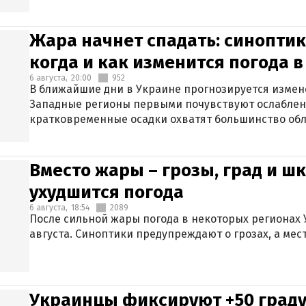
Жара начнет спадать: синоптик
когда и как изменится погода 
6 августа,
20:00
952
В ближайшие дни в Украине прогнозируется измен
Западные регионы первыми почувствуют ослаблен
кратковременные осадки охватят большинство обл
Вместо жары – грозы, град и шк
ухудшится погода
6 августа,
18:54
2089
После сильной жары погода в некоторых регионах 
августа. Синоптики предупреждают о грозах, а мес
Украинцы фиксируют +50 граду