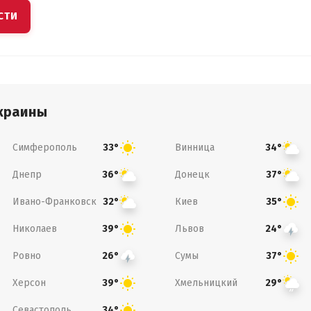
СТИ
краины
Симферополь
Винница
33°
34°
Днепр
Донецк
36°
37°
Ивано-Франковск
Киев
32°
35°
Николаев
Львов
39°
24°
Ровно
Сумы
26°
37°
Херсон
Хмельницкий
39°
29°
Севастополь
34°