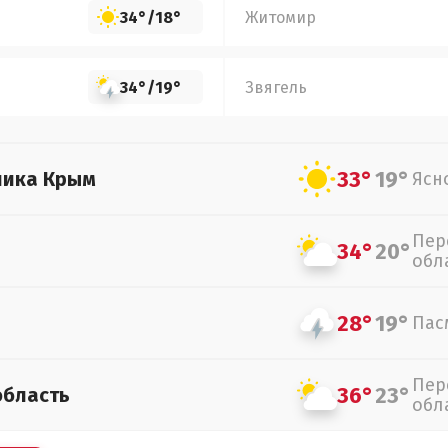
34°
/
18°
Житомир
34°
/
19°
Звягель
33°
19°
лика Крым
Ясн
Пер
34°
20°
обл
28°
19°
Пас
Пер
36°
23°
область
обл