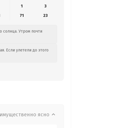
1
3
1
71
23
о солнца. Утром почти
я. Если улетели до этого
имущественно ясно