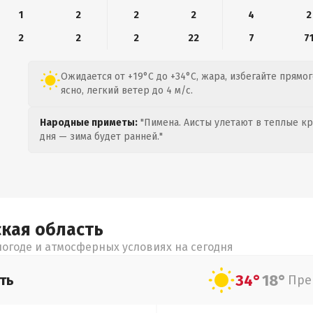
1
2
2
2
4
2
2
2
2
22
7
7
Ожидается от +19°C до +34°C, жара, избегайте прямог
ясно, легкий ветер до 4 м/с.
Народные приметы:
"Пимена. Аисты улетают в теплые кра
дня — зима будет ранней."
ская
область
огоде и атмосферных условиях на сегодня
34°
18°
ть
Пре