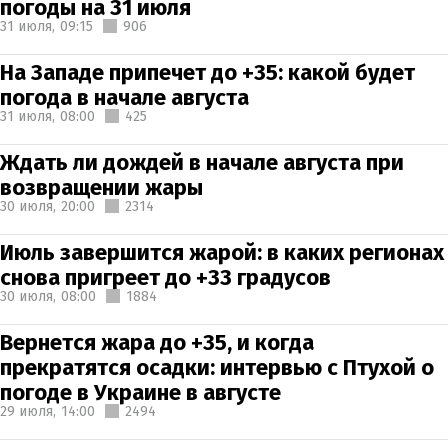
погоды на 31 июля
31 июля,
09:15
906
На Западе припечет до +35: какой будет
погода в начале августа
31 июля,
08:00
425
Ждать ли дождей в начале августа при
возвращении жары
30 июля,
20:00
2314
Июль завершится жарой: в каких регионах
снова пригреет до +33 градусов
30 июля,
08:00
1884
Вернется жара до +35, и когда
прекратятся осадки: интервью с Птухой о
погоде в Украине в августе
29 июля,
14:00
2494