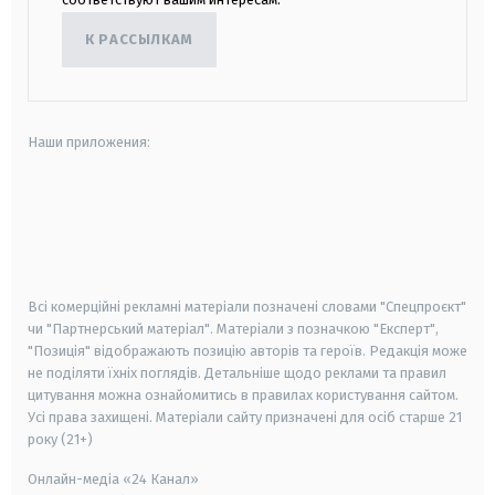
К РАССЫЛКАМ
Наши приложения:
android
apple
smart tv
samsung smart tv
Всі комерційні рекламні матеріали позначені словами "Спецпроєкт"
чи "Партнерський матеріал". Матеріали з позначкою "Експерт",
"Позиція" відображають позицію авторів та героїв. Редакція може
не поділяти їхніх поглядів. Детальніше щодо реклами та правил
цитування можна ознайомитись в правилах користування сайтом.
Усі права захищені.
Матеріали сайту призначені для осіб старше
21
року (21+)
Онлайн-медіа «24 Канал»