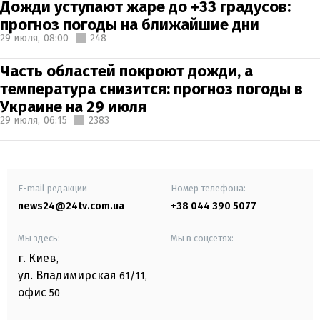
Дожди уступают жаре до +33 градусов:
прогноз погоды на ближайшие дни
29 июля,
08:00
248
Часть областей покроют дожди, а
температура снизится: прогноз погоды в
Украине на 29 июля
29 июля,
06:15
2383
E-mail редакции
Номер телефона:
news24@24tv.com.ua
+38 044 390 5077
Мы здесь:
Мы в соцсетях:
г. Киев
,
ул. Владимирская
61/11,
офис
50