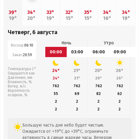
39°
34°
33°
32°
35°
34°
34°
19°
20°
19°
15°
15°
16°
19°
Четверг, 6 августа
Ночь
Утро
Восход:
06:10
00:00
03:00
06:00
09:00
1
Закат:
20:59
Температура С°
24°
21°
20°
26°
Ощущается как
Давление, мм
24°
21°
20°
26°
Влажность, %
762
762
762
762
Ветер, м/с
Вероятность
55
69
82
62
осадков, %
2
2
2
2
2
2
2
2
Большую часть дня небо будет чистым.
Ожидается от +19°C до +39°C, ограничьте
активность в самые жаркие часы. Вечером