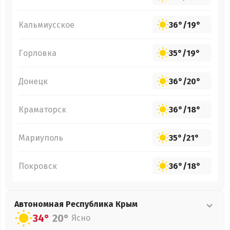
Кальмиусское
36°
/
19°
Горловка
35°
/
19°
Донецк
36°
/
20°
Краматорск
36°
/
18°
Мариуполь
35°
/
21°
Покровск
36°
/
18°
Автономная Республика Крым
34°
20°
Ясно