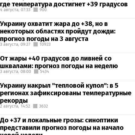
где температура достигнет +39 градусов
4 августа,
07:33
900
Украину охватит жара до +38, но в
некоторых областях пройдут дожди:
прогноз погоды на 3 августа
3 августа,
09:27
10923
От жары +40 градусов до ливней со
шквалами: прогноз погоды на неделю
3 августа,
08:00
5434
Украину накрыл "тепловой купол": в 5
регионах зафиксированы температурные
рекорды
2 августа,
14:52
3632
До +37 и локальные грозы: синоптики
представили прогноз погоды на начало