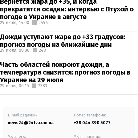
Вернется жара до +35, и когда
прекратятся осадки: интервью с Птухой о
погоде в Украине в августе
29 июля,
14:00
2494
Дожди уступают жаре до +33 градусов:
прогноз погоды на ближайшие дни
29 июля,
08:00
248
Часть областей покроют дожди, а
температура снизится: прогноз погоды в
Украине на 29 июля
29 июля,
06:15
2383
E-mail редакции
Номер телефона:
news24@24tv.com.ua
+38 044 390 5077
Мы здесь:
Мы в соцсетях: