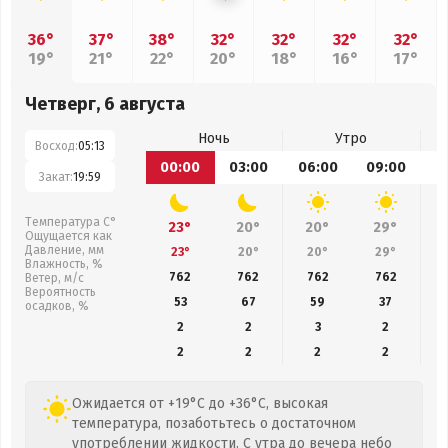
36°
37°
38°
32°
32°
32°
32°
19°
21°
22°
20°
18°
16°
17°
Четверг, 6 августа
Ночь
Утро
Восход:
05:13
00:00
03:00
06:00
09:00
1
Закат:
19:59
Температура С°
23°
20°
20°
29°
Ощущается как
Давление, мм
23°
20°
20°
29°
Влажность, %
762
762
762
762
Ветер, м/с
Вероятность
53
67
59
37
осадков, %
2
2
3
2
2
2
2
2
Ожидается от +19°C до +36°C, высокая
температура, позаботьтесь о достаточном
употреблении жидкости. С утра до вечера небо