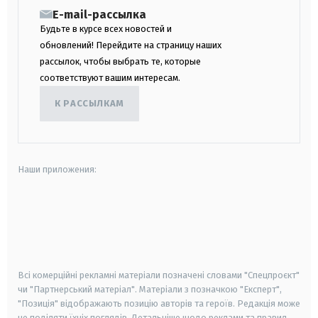
E-mail-рассылка
Будьте в курсе всех новостей и
обновлений! Перейдите на страницу наших
рассылок, чтобы выбрать те, которые
соответствуют вашим интересам.
К РАССЫЛКАМ
Наши приложения:
android
apple
smart tv
samsung smart tv
Всі комерційні рекламні матеріали позначені словами "Спецпроєкт"
чи "Партнерський матеріал". Матеріали з позначкою "Експерт",
"Позиція" відображають позицію авторів та героїв. Редакція може
не поділяти їхніх поглядів. Детальніше щодо реклами та правил