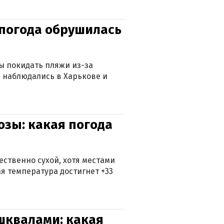
епогода обрушилась
ны покидать пляжи из-за
 наблюдались в Харькове и
озы: какая погода
ственно сухой, хотя местами
 температура достигнет +33
 шквалами: какая