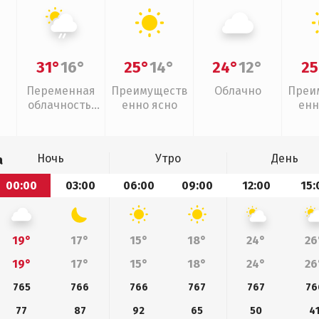
31°
16°
25°
14°
24°
12°
25
Переменная
Преимуществ
Облачно
Преи
облачность,
енно ясно
енн
слабый дождь
Ночь
Утро
День
а
00:00
03:00
06:00
09:00
12:00
15:
19°
17°
15°
18°
24°
26
19°
17°
15°
18°
24°
26
765
766
766
767
767
76
77
87
92
65
50
4