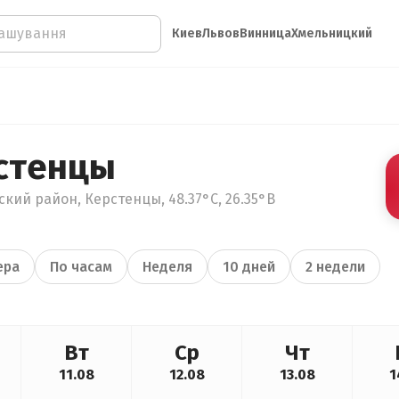
Киев
Львов
Винница
Хмельницкий
стенцы
кий район, Керстенцы, 48.37°С, 26.35°В
ера
По часам
Неделя
10 дней
2 недели
Вт
Ср
Чт
11.08
12.08
13.08
1