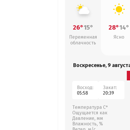
26°
15°
28°
14°
Переменная
Ясно
облачность
Воскресенье, 9 август
Восход:
Закат:
05:58
20:39
Температура С°
Ощущается как
Давление, мм
Влажность, %
Ветер, м/с