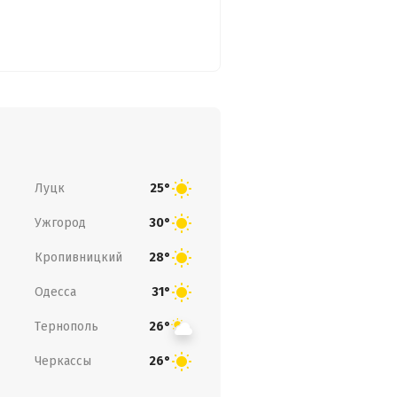
Луцк
25°
Ужгород
30°
Кропивницкий
28°
Одесса
31°
Тернополь
26°
Черкассы
26°