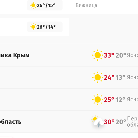
26°
/
15°
Вижница
26°
/
14°
33°
20°
лика Крым
Ясн
24°
13°
Ясн
25°
12°
Ясн
Пер
30°
20°
область
обл