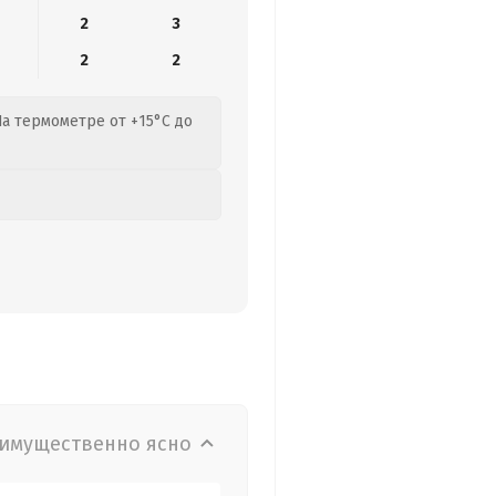
2
3
2
2
На термометре от +15°C до
имущественно ясно