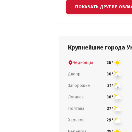
ПОКАЗАТЬ ДРУГИЕ ОБЛА
Крупнейшие города У
Черновцы
26°
Днепр
30°
Запорожье
31°
Луганск
36°
Полтава
27°
Харьков
29°
Чернигов
25°