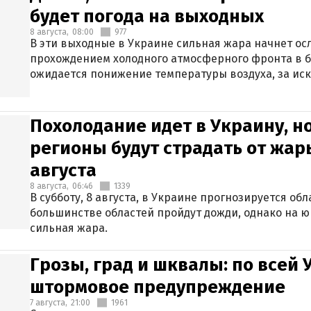
будет погода на выходных
8 августа,
08:00
977
В эти выходные в Украине сильная жара начнет осл
прохождением холодного атмосферного фронта в 
ожидается понижение температуры воздуха, за ис
Крыма.
Похолодание идет в Украину, н
регионы будут страдать от жары
августа
8 августа,
06:46
1339
В субботу, 8 августа, в Украине прогнозируется об
большинстве областей пройдут дожди, однако на ю
сильная жара.
Грозы, град и шквалы: по всей
штормовое предупреждение
7 августа,
21:00
1961