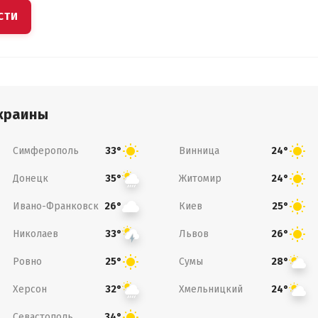
СТИ
краины
Симферополь
Винница
33°
24°
Донецк
Житомир
35°
24°
Ивано-Франковск
Киев
26°
25°
Николаев
Львов
33°
26°
Ровно
Сумы
25°
28°
Херсон
Хмельницкий
32°
24°
Севастополь
34°