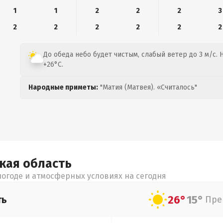
1
1
2
2
2
3
2
2
2
2
2
2
До обеда небо будет чистым, слабый ветер до 3 м/с. 
+26°C.
Народные приметы:
"Матия (Матвея). «Считалось"
цкая
область
огоде и атмосферных условиях на сегодня
26°
15°
ть
Пре