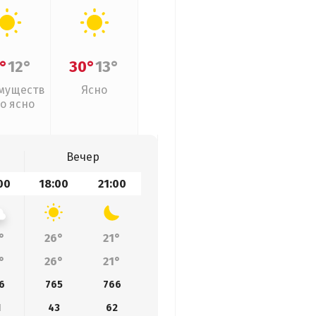
°
12°
30°
13°
муществ
Ясно
о ясно
Вечер
00
18:00
21:00
°
26°
21°
°
26°
21°
6
765
766
1
43
62