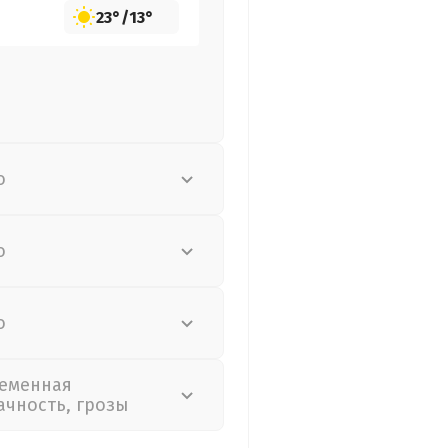
23°
/
13°
о
о
о
еменная
ачность, грозы