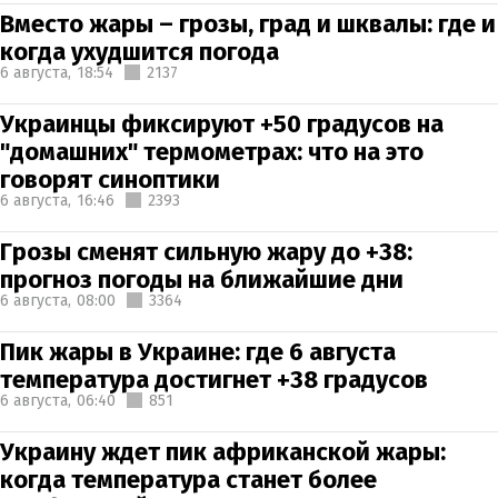
Вместо жары – грозы, град и шквалы: где и
когда ухудшится погода
6 августа,
18:54
2137
Украинцы фиксируют +50 градусов на
"домашних" термометрах: что на это
говорят синоптики
6 августа,
16:46
2393
Грозы сменят сильную жару до +38:
прогноз погоды на ближайшие дни
6 августа,
08:00
3364
Пик жары в Украине: где 6 августа
температура достигнет +38 градусов
6 августа,
06:40
851
Украину ждет пик африканской жары:
когда температура станет более