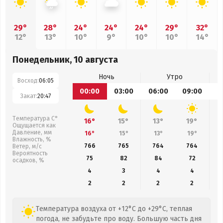
29°
28°
24°
24°
24°
29°
32°
12°
13°
10°
9°
10°
10°
14°
Понедельник, 10 августа
Ночь
Утро
Восход:
06:05
00:00
03:00
06:00
09:00
1
Закат:
20:47
Температура С°
16°
15°
13°
19°
Ощущается как
Давление, мм
16°
15°
13°
19°
Влажность, %
766
765
764
764
Ветер, м/с
Вероятность
75
82
84
72
осадков, %
4
3
4
4
2
2
2
2
Температура воздуха от +12°C до +29°C, теплая
погода, не забудьте про воду. Большую часть дня