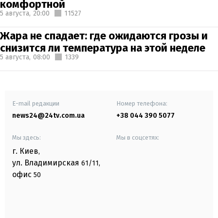
комфортной
5 августа,
20:00
11527
Жара не спадает: где ожидаются грозы и
снизится ли температура на этой неделе
5 августа,
08:00
1339
E-mail редакции
Номер телефона:
news24@24tv.com.ua
+38 044 390 5077
Мы здесь:
Мы в соцсетях:
г. Киев
,
ул. Владимирская
61/11,
офис
50