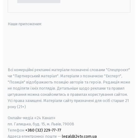
Наши приложения:
android
apple
smart tv
samsung smart tv
Всі комерційні рекламні матеріали позначені словами "Спецпроєкт"
чи "Партнерський матеріал". Матеріали з позначкою "Експерт",
"Позиція" відображають позицію авторів та героїв. Редакція може
не поділяти їхніх поглядів. Детальніше щодо реклами та правил
цитування можна ознайомитись в правилах користування сайтом.
Усі права захищені.
Матеріали сайту призначені для осіб старше
21
року (21+)
Онлайн-медіа «24 Канал»
пл. Галицька, буд. 15, м. Львів, 79008
Телефон
+380 (32) 229-77-77
Адреса електронної пошти —
legal@24tv.com.ua