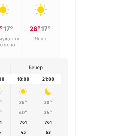
°
17°
28°
17°
муществ
Ясно
о ясно
Вечер
00
18:00
21:00
°
36°
30°
°
40°
34°
1
761
761
6
45
63