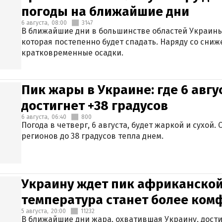
погоды на ближайшие дни
6 августа,
08:00
3147
В ближайшие дни в большинстве областей Украины
которая постепенно будет спадать. Наряду со сн
кратковременные осадки.
Пик жары в Украине: где 6 авг
достигнет +38 градусов
6 августа,
06:40
800
Погода в четверг, 6 августа, будет жаркой и сухой
регионов до 38 градусов тепла днем.
Украину ждет пик африканской
температура станет более ком
5 августа,
20:00
11232
В ближайшие дни жара, охватившая Украину, дости