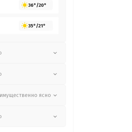
36°
/
20°
35°
/
21°
о
о
имущественно ясно
о