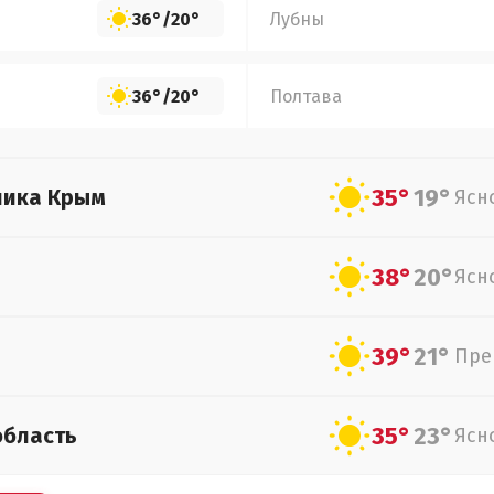
36°
/
20°
Лубны
36°
/
20°
Полтава
35°
19°
лика Крым
Ясн
38°
20°
Ясн
39°
21°
Пре
35°
23°
область
Ясн