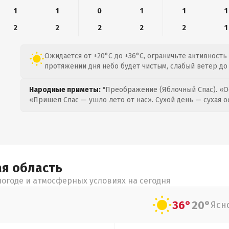
1
1
0
1
1
1
2
2
2
2
2
1
Ожидается от +20°C до +36°C, ограничьте активность
протяжении дня небо будет чистым, слабый ветер до 2
Народные приметы:
"Преображение (Яблочный Спас). «О
«Пришел Спас — ушло лето от нас». Сухой день — сухая о
ая
область
огоде и атмосферных условиях на сегодня
36°
20°
Ясн