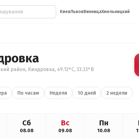
Киев
Львов
Винница
Хмельницкий
дровка
кий район, Киндровка, 49.12°С, 33.33°В
ера
По часам
Неделя
10 дней
2 недели
Сб
Вс
Пн
08.08
09.08
10.08
1