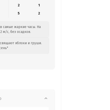
2
1
5
2
 в самые жаркие часы. На
 м/с, без осадков.
свящают яблоки и груши.
сень"
о