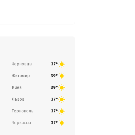
Черновцы
37°
Житомир
39°
Киев
39°
Львов
37°
Тернополь
37°
Черкассы
37°