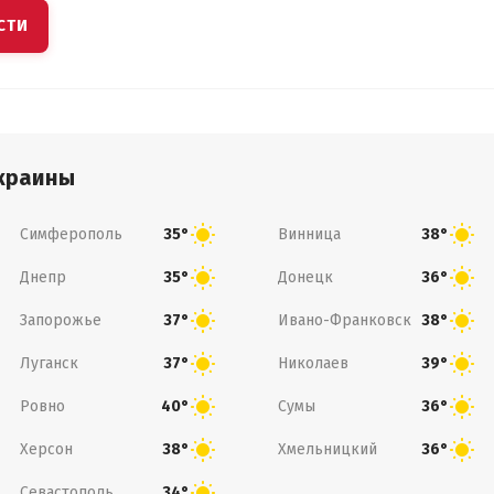
СТИ
краины
Симферополь
Винница
35°
38°
Днепр
Донецк
35°
36°
Запорожье
Ивано-Франковск
37°
38°
Луганск
Николаев
37°
39°
Ровно
Сумы
40°
36°
Херсон
Хмельницкий
38°
36°
Севастополь
34°