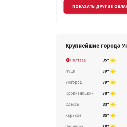
ПОКАЗАТЬ ДРУГИЕ ОБЛА
Крупнейшие города У
Полтава
35°
Луцк
39°
Ужгород
39°
Кропивницкий
38°
Одесса
33°
Харьков
35°
Чернигов
38°