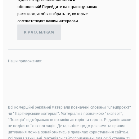
обновлений! Перейдите на страницу наших
рассылок, чтобы выбрать те, которые
соответствуют вашим интересам.
К РАССЫЛКАМ
Наши приложения:
android
apple
smart tv
samsung smart tv
Всі комерційні рекламні матеріали позначені словами "Спецпроєкт"
чи "Партнерський матеріал". Матеріали з позначкою "Експерт",
"Позиція" відображають позицію авторів та героїв. Редакція може
не поділяти їхніх поглядів. Детальніше щодо реклами та правил
цитування можна ознайомитись в правилах користування сайтом.
Усі права захищені.
Матеріали сайту призначені для осіб старше
21