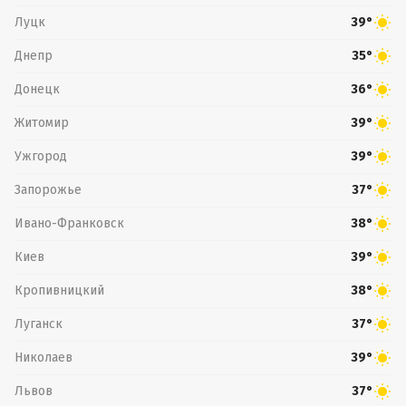
Луцк
39°
Днепр
35°
Донецк
36°
Житомир
39°
Ужгород
39°
Запорожье
37°
Ивано-Франковск
38°
Киев
39°
Кропивницкий
38°
Луганск
37°
Николаев
39°
Львов
37°