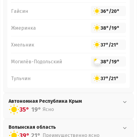
Гайсин
36°
/
20°
Жмеринка
38°
/
19°
Хмельник
37°
/
21°
Могилёв-Подольский
38°
/
19°
Тульчин
37°
/
21°
Автономная Республика Крым
35°
19°
Ясно
Волынская
область
39°
21°
Преимущественно ясно