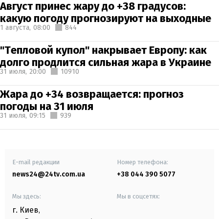
Август принес жару до +38 градусов:
какую погоду прогнозируют на выходные
1 августа,
08:00
844
"Тепловой купол" накрывает Европу: как
долго продлится сильная жара в Украине
31 июля,
20:00
10910
Жара до +34 возвращается: прогноз
погоды на 31 июля
31 июля,
09:15
939
E-mail редакции
Номер телефона:
news24@24tv.com.ua
+38 044 390 5077
Мы здесь:
Мы в соцсетях:
г. Киев
,