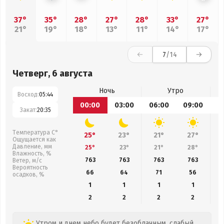
37°
35°
28°
27°
28°
33°
27°
21°
19°
18°
13°
11°
14°
17°
7
/14
Четверг, 6 августа
Ночь
Утро
Восход:
05:44
00:00
03:00
06:00
09:00
1
Закат:
20:35
Температура С°
25°
23°
21°
27°
Ощущается как
Давление, мм
25°
23°
21°
28°
Влажность, %
763
763
763
763
Ветер, м/с
Вероятность
66
64
71
56
осадков, %
1
1
1
1
2
2
2
2
Утром и днем небо будет безоблачным, слабый