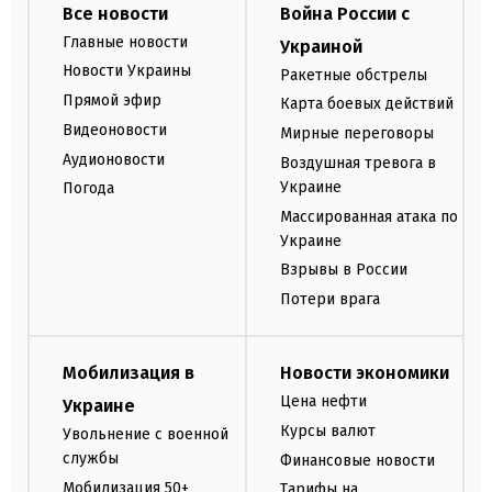
Все новости
Война России с
Главные новости
Украиной
Новости Украины
Ракетные обстрелы
Прямой эфир
Карта боевых действий
Видеоновости
Мирные переговоры
Аудионовости
Воздушная тревога в
Украине
Погода
Массированная атака по
Украине
Взрывы в России
Потери врага
Мобилизация в
Новости экономики
Цена нефти
Украине
Курсы валют
Увольнение с военной
службы
Финансовые новости
Мобилизация 50+
Тарифы на