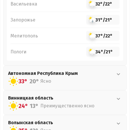
Васильевка
32°
/
22°
Запорожье
31°
/
21°
Мелитополь
37°
/
22°
Пологи
34°
/
21°
Автономная Республика Крым
33°
20°
Ясно
Винницкая
область
24°
13°
Преимущественно ясно
Волынская
область