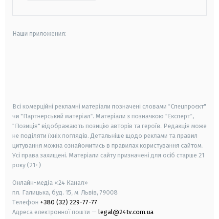
Наши приложения:
android
apple
smart tv
samsung smart tv
Всі комерційні рекламні матеріали позначені словами "Спецпроєкт"
чи "Партнерський матеріал". Матеріали з позначкою "Експерт",
"Позиція" відображають позицію авторів та героїв. Редакція може
не поділяти їхніх поглядів. Детальніше щодо реклами та правил
цитування можна ознайомитись в правилах користування сайтом.
Усі права захищені.
Матеріали сайту призначені для осіб старше
21
року (21+)
Онлайн-медіа «24 Канал»
пл. Галицька, буд. 15, м. Львів, 79008
Телефон
+380 (32) 229-77-77
Адреса електронної пошти —
legal@24tv.com.ua