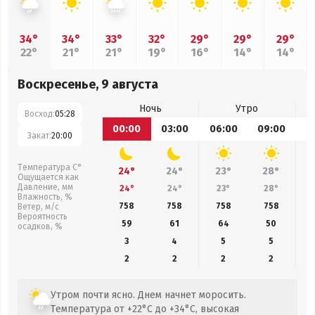
34°
34°
33°
32°
29°
29°
29°
22°
21°
21°
19°
16°
14°
14°
Воскресенье, 9 августа
Ночь
Утро
Восход:
05:28
00:00
03:00
06:00
09:00
1
Закат:
20:00
Температура С°
24°
24°
23°
28°
Ощущается как
Давление, мм
24°
24°
23°
28°
Влажность, %
758
758
758
758
Ветер, м/с
Вероятность
59
61
64
50
осадков, %
3
4
5
5
2
2
2
2
Утром почти ясно. Днем начнет моросить.
Температура от +22°C до +34°C, высокая