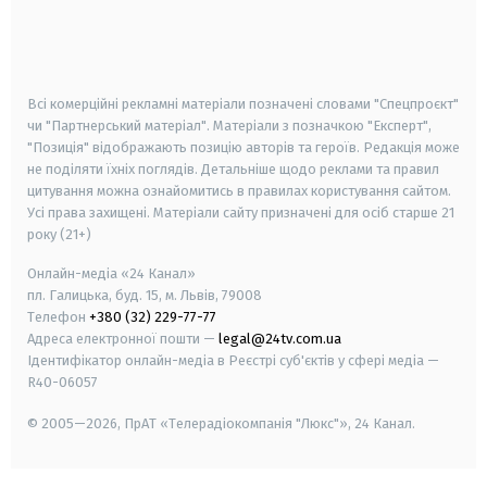
android
apple
smart tv
samsung smart tv
Всі комерційні рекламні матеріали позначені словами "Спецпроєкт"
чи "Партнерський матеріал". Матеріали з позначкою "Експерт",
"Позиція" відображають позицію авторів та героїв. Редакція може
не поділяти їхніх поглядів. Детальніше щодо реклами та правил
цитування можна ознайомитись в правилах користування сайтом.
Усі права захищені.
Матеріали сайту призначені для осіб старше
21
року (21+)
Онлайн-медіа «24 Канал»
пл. Галицька, буд. 15, м. Львів, 79008
Телефон
+380 (32) 229-77-77
Адреса електронної пошти —
legal@24tv.com.ua
Ідентифікатор онлайн-медіа в Реєстрі суб'єктів у сфері медіа —
R40-06057
© 2005—2026,
ПрАТ «Телерадіокомпанія "Люкс"», 24 Канал.