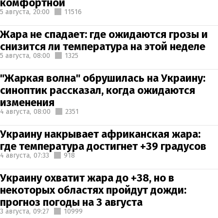
комфортной
5 августа,
20:00
11516
Жара не спадает: где ожидаются грозы и
снизится ли температура на этой неделе
5 августа,
08:00
1325
"Жаркая волна" обрушилась на Украину:
синоптик рассказал, когда ожидаются
изменения
4 августа,
08:00
2351
Украину накрывает африканская жара:
где температура достигнет +39 градусов
4 августа,
07:33
918
Украину охватит жара до +38, но в
некоторых областях пройдут дожди:
прогноз погоды на 3 августа
3 августа,
09:27
10999