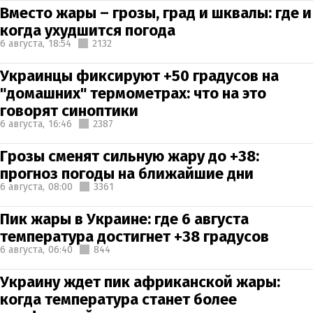
Вместо жары – грозы, град и шквалы: где и
когда ухудшится погода
6 августа,
18:54
2132
Украинцы фиксируют +50 градусов на
"домашних" термометрах: что на это
говорят синоптики
6 августа,
16:46
2387
Грозы сменят сильную жару до +38:
прогноз погоды на ближайшие дни
6 августа,
08:00
3361
Пик жары в Украине: где 6 августа
температура достигнет +38 градусов
6 августа,
06:40
844
Украину ждет пик африканской жары:
когда температура станет более