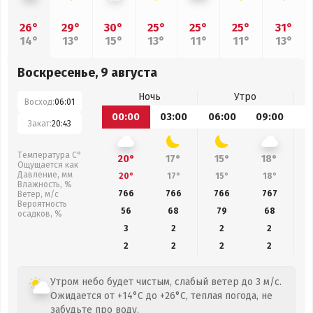
26°
29°
30°
25°
25°
25°
31°
14°
13°
15°
13°
11°
11°
13°
Воскресенье, 9 августа
Ночь
Утро
Восход:
06:01
00:00
03:00
06:00
09:00
1
Закат:
20:43
Температура С°
20°
17°
15°
18°
Ощущается как
Давление, мм
20°
17°
15°
18°
Влажность, %
766
766
766
767
Ветер, м/с
Вероятность
56
68
79
68
осадков, %
3
2
2
2
2
2
2
2
Утром небо будет чистым, слабый ветер до 3 м/с.
Ожидается от +14°C до +26°C, теплая погода, не
забудьте про воду.