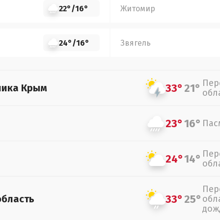
22°
/
16°
Житомир
24°
/
16°
Звягель
Пер
33°
21°
лика Крым
обл
23°
16°
Пас
Пер
24°
14°
обл
Пер
33°
25°
область
обл
дож