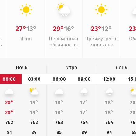
27°
13°
29°
16°
23°
12°
23
ая
Ясно
Переменная
Преимуществ
Об
ь
облачность,
енно ясно
ливни
Ночь
Утро
День
00:00
03:00
06:00
09:00
12:00
15:
20°
19°
18°
17°
18°
20
20°
19°
18°
17°
18°
20
762
762
763
764
764
76
81
89
85
89
94
6