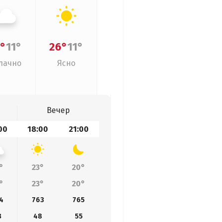
°
11°
26°
11°
лачно
Ясно
Вечер
00
18:00
21:00
°
23°
20°
°
23°
20°
4
763
765
8
48
55