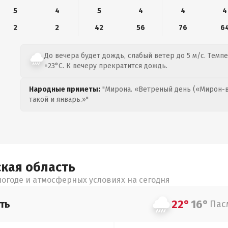
5
4
5
4
4
4
2
2
42
56
76
6
До вечера будет дождь, слабый ветер до 5 м/с. Темпе
+23°C. К вечеру прекратится дождь.
Народные приметы:
"Мирона. «Ветреный день («Мирон-в
такой и январь.»"
ская
область
огоде и атмосферных условиях на сегодня
22°
16°
ть
Пас