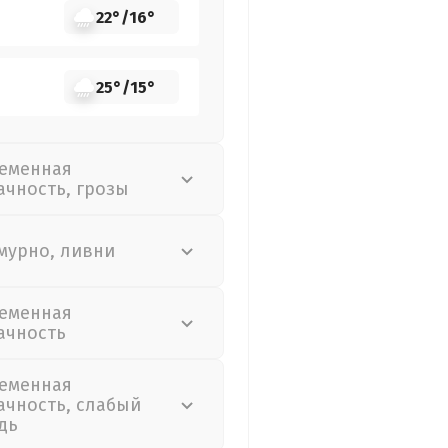
22°
/
16°
25°
/
15°
еменная
ачность, грозы
мурно, ливни
еменная
ачность
еменная
ачность, слабый
дь