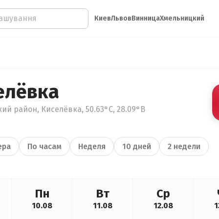
Киев
Львов
Винница
Хмельницкий
елёвка
ий район, Киселёвка, 50.63°С, 28.09°В
ера
По часам
Неделя
10 дней
2 недели
Пн
Вт
Ср
10.08
11.08
12.08
1