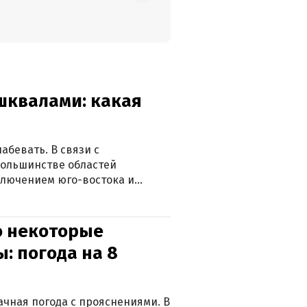
 шквалами: какая
абевать. В связи с
большинстве областей
ключением юго-востока и
о некоторые
: погода на 8
лачная погода с прояснениями. В