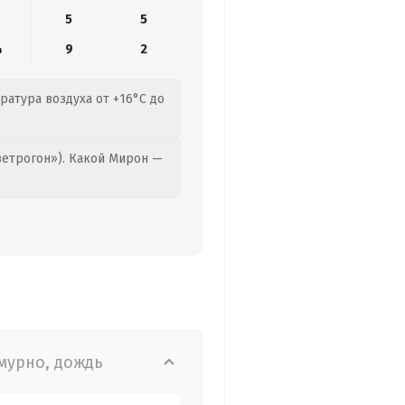
5
5
4
9
2
ратура воздуха от +16°C до
етрогон»). Какой Мирон —
мурно, дождь