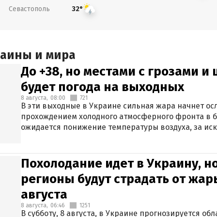
Севастополь
32°
раины и мира
До +38, но местами с грозами и
будет погода на выходных
8 августа,
08:00
721
В эти выходные в Украине сильная жара начнет осл
прохождением холодного атмосферного фронта в 
ожидается понижение температуры воздуха, за ис
Крыма.
Похолодание идет в Украину, н
регионы будут страдать от жары
августа
8 августа,
06:46
1251
В субботу, 8 августа, в Украине прогнозируется об