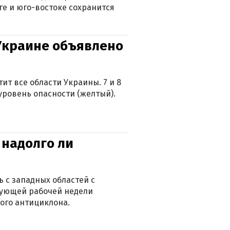
ге и юго-востоке сохранится
 Украине объявлено
ит все области Украины. 7 и 8
 уровень опасности (желтый).
 надолго ли
 с западных областей с
дующей рабочей недели
ого антициклона.