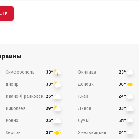
СТИ
краины
Симферополь
Винница
33°
23°
Днепр
Донецк
33°
38°
Ивано-Франковск
Киев
25°
24°
Николаев
Львов
39°
25°
Ровно
Сумы
25°
31°
Херсон
Хмельницкий
37°
24°