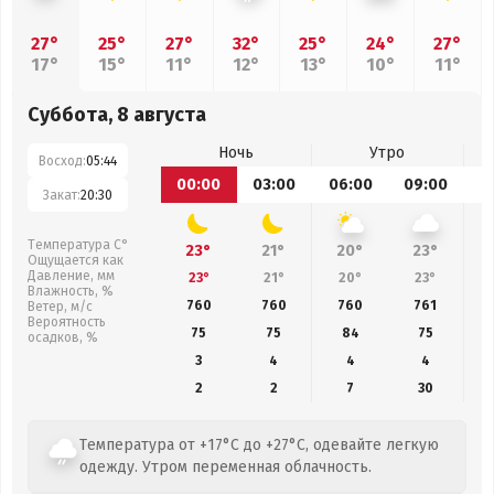
27°
25°
27°
32°
25°
24°
27°
17°
15°
11°
12°
13°
10°
11°
Суббота, 8 августа
Ночь
Утро
Восход:
05:44
00:00
03:00
06:00
09:00
1
Закат:
20:30
Температура С°
23°
21°
20°
23°
Ощущается как
Давление, мм
23°
21°
20°
23°
Влажность, %
760
760
760
761
Ветер, м/с
Вероятность
75
75
84
75
осадков, %
3
4
4
4
2
2
7
30
Температура от +17°C до +27°C, одевайте легкую
одежду. Утром переменная облачность.