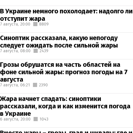
В Украине немного похолодает: надолго ли
отступит жара
7 августа,
20:00
8809
Синоптик рассказала, какую непогоду
следует ожидать после сильной жары
7 августа,
08:00
2439
Грозы обрушатся на часть областей на
фоне сильной жары: прогноз погоды на 7
августа
7 августа,
06:21
2390
Жара начнет спадать: синоптики
рассказали, когда и как изменится погода
в Украине
6 августа,
20:00
1043
Вместо жары – грозы, град и шквалы: где и