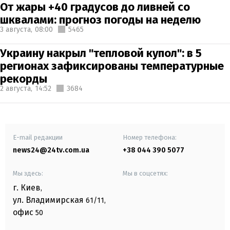
От жары +40 градусов до ливней со
шквалами: прогноз погоды на неделю
3 августа,
08:00
5465
Украину накрыл "тепловой купол": в 5
регионах зафиксированы температурные
рекорды
2 августа,
14:52
3684
E-mail редакции
Номер телефона:
news24@24tv.com.ua
+38 044 390 5077
Мы здесь:
Мы в соцсетях:
г. Киев
,
ул. Владимирская
61/11,
офис
50