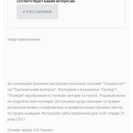
соответствуют вашим интересам.
К РАССЫЛКАМ
Наши приложения:
android
apple
smart tv
samsung smart tv
Всі комерційні рекламні матеріали позначені словами "Спецпроєкт"
чи "Партнерський матеріал". Матеріали з позначкою "Експерт",
"Позиція" відображають позицію авторів та героїв. Редакція може
не поділяти їхніх поглядів. Детальніше щодо реклами та правил
цитування можна ознайомитись в правилах користування сайтом.
Усі права захищені.
Матеріали сайту призначені для осіб старше
21
року (21+)
Онлайн-медіа «24 Канал»