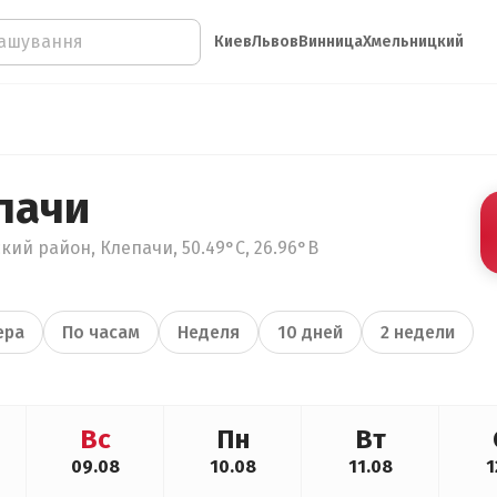
Киев
Львов
Винница
Хмельницкий
пачи
ий район, Клепачи, 50.49°С, 26.96°В
ера
По часам
Неделя
10 дней
2 недели
Вс
Пн
Вт
09.08
10.08
11.08
1