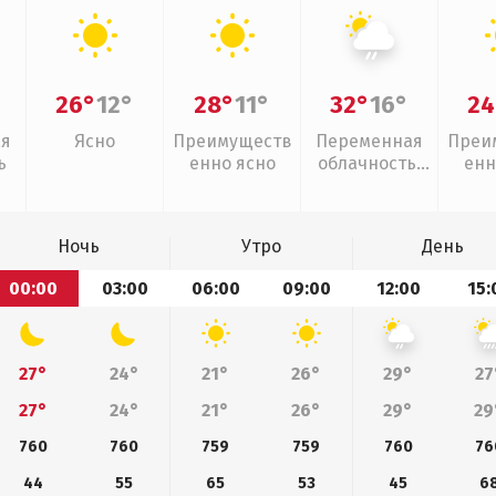
26°
12°
28°
11°
32°
16°
24
ая
Ясно
Преимуществ
Переменная
Преи
ь
енно ясно
облачность,
енн
слабый дождь
Ночь
Утро
День
00:00
03:00
06:00
09:00
12:00
15:
27°
24°
21°
26°
29°
27
27°
24°
21°
26°
29°
29
760
760
759
759
760
76
44
55
65
53
45
6