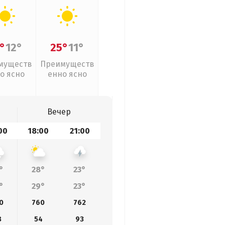
°
12°
25°
11°
муществ
Преимуществ
о ясно
енно ясно
Вечер
00
18:00
21:00
°
28°
23°
°
29°
23°
0
760
762
8
54
93