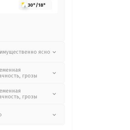
30°
/
18°
имущественно ясно
еменная
ачность, грозы
еменная
ачность, грозы
о