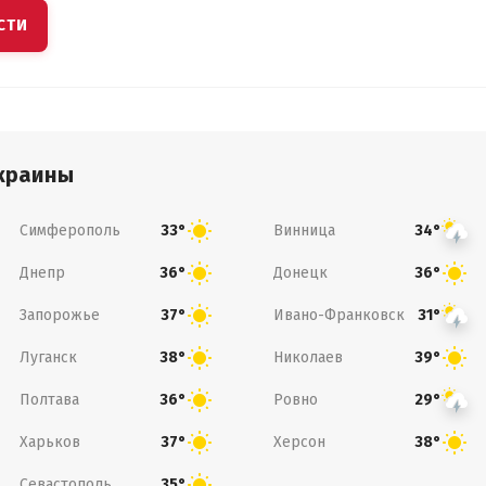
СТИ
краины
Симферополь
Винница
33°
34°
Днепр
Донецк
36°
36°
Запорожье
Ивано-Франковск
37°
31°
Луганск
Николаев
38°
39°
Полтава
Ровно
36°
29°
Харьков
Херсон
37°
38°
Севастополь
35°