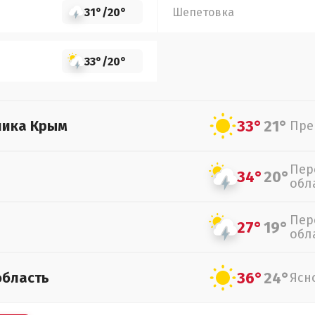
31°
/
20°
Шепетовка
33°
/
20°
33°
21°
лика Крым
Пре
Пер
34°
20°
обл
Пер
27°
19°
обл
36°
24°
область
Ясн