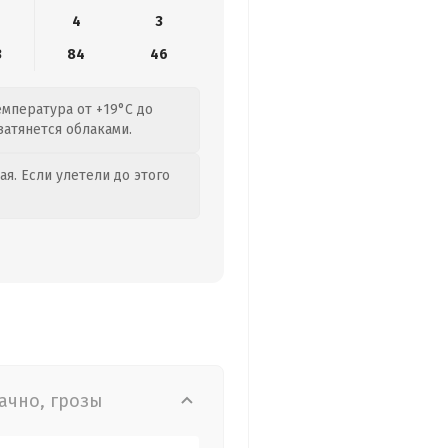
4
3
3
84
46
емпература от +19°C до
затянется облаками.
я. Если улетели до этого
ачно, грозы