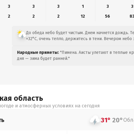
3
3
3
1
3
3
2
2
2
12
56
8
До обеда небо будет чистым. Днем начнется дождь. Т
+32°C, очень тепло, держитесь в тени. Вечером небо 
Народные приметы:
"Пимена. Аисты улетают в теплые кра
дня — зима будет ранней."
цкая
область
огоде и атмосферных условиях на сегодня
31°
20°
ть
Обл