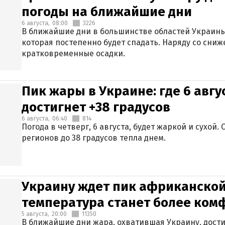
погоды на ближайшие дни
6 августа,
08:00
3226
В ближайшие дни в большинстве областей Украины
которая постепенно будет спадать. Наряду со сн
кратковременные осадки.
Пик жары в Украине: где 6 авг
достигнет +38 градусов
6 августа,
06:40
814
Погода в четверг, 6 августа, будет жаркой и сухой
регионов до 38 градусов тепла днем.
Украину ждет пик африканской
температура станет более ком
5 августа,
20:00
11350
В ближайшие дни жара, охватившая Украину, дости