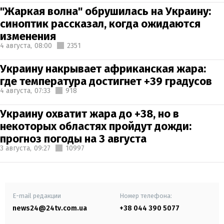
"Жаркая волна" обрушилась на Украину:
синоптик рассказал, когда ожидаются
изменения
4 августа,
08:00
2351
Украину накрывает африканская жара:
где температура достигнет +39 градусов
4 августа,
07:33
918
Украину охватит жара до +38, но в
некоторых областях пройдут дожди:
прогноз погоды на 3 августа
3 августа,
09:27
10997
E-mail редакции
Номер телефона:
news24@24tv.com.ua
+38 044 390 5077