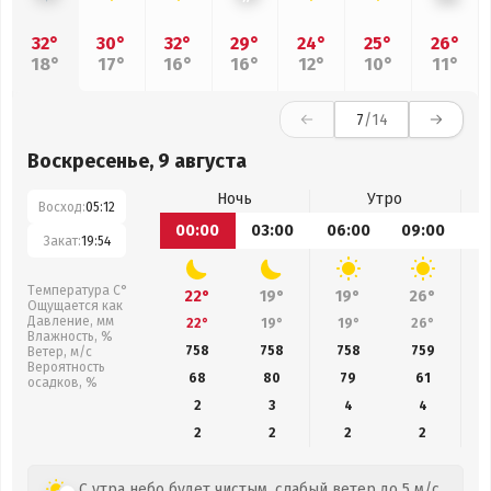
32°
30°
32°
29°
24°
25°
26°
18°
17°
16°
16°
12°
10°
11°
7
/14
Воскресенье, 9 августа
Ночь
Утро
Восход:
05:12
00:00
03:00
06:00
09:00
1
Закат:
19:54
Температура С°
22°
19°
19°
26°
Ощущается как
Давление, мм
22°
19°
19°
26°
Влажность, %
758
758
758
759
Ветер, м/с
Вероятность
68
80
79
61
осадков, %
2
3
4
4
2
2
2
2
С утра небо будет чистым, слабый ветер до 5 м/с.