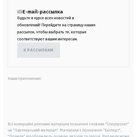
E-mail-рассылка
Будьте в курсе всех новостей и
обновлений! Перейдите на страницу наших
рассылок, чтобы выбрать те, которые
соответствуют вашим интересам.
К РАССЫЛКАМ
Наши приложения:
android
apple
smart tv
samsung smart tv
Всі комерційні рекламні матеріали позначені словами "Спецпроєкт"
чи "Партнерський матеріал". Матеріали з позначкою "Експерт",
"Позиція" відображають позицію авторів та героїв. Редакція може