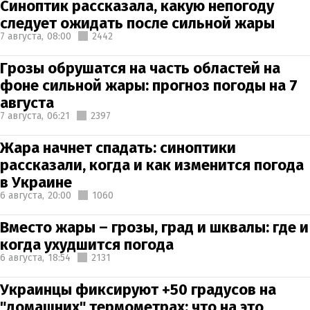
Синоптик рассказала, какую непогоду
следует ожидать после сильной жары
7 августа,
08:00
2442
Грозы обрушатся на часть областей на
фоне сильной жары: прогноз погоды на 7
августа
7 августа,
06:21
2397
Жара начнет спадать: синоптики
рассказали, когда и как изменится погода
в Украине
6 августа,
20:00
1060
Вместо жары – грозы, град и шквалы: где и
когда ухудшится погода
6 августа,
18:54
2131
Украинцы фиксируют +50 градусов на
"домашних" термометрах: что на это