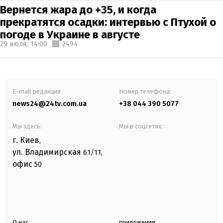
Вернется жара до +35, и когда
прекратятся осадки: интервью с Птухой о
погоде в Украине в августе
29 июля,
14:00
2494
E-mail редакции
Номер телефона:
news24@24tv.com.ua
+38 044 390 5077
Мы здесь:
Мы в соцсетях:
г. Киев
,
ул. Владимирская
61/11,
офис
50
О нас
приложения