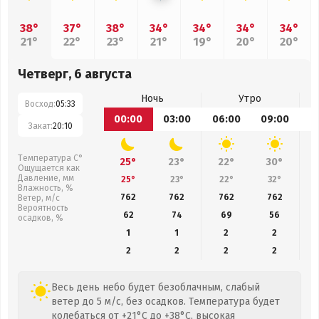
38°
37°
38°
34°
34°
34°
34°
21°
22°
23°
21°
19°
20°
20°
Четверг, 6 августа
Ночь
Утро
Восход:
05:33
00:00
03:00
06:00
09:00
1
Закат:
20:10
Температура С°
25°
23°
22°
30°
Ощущается как
Давление, мм
25°
23°
22°
32°
Влажность, %
762
762
762
762
Ветер, м/с
Вероятность
62
74
69
56
осадков, %
1
1
2
2
2
2
2
2
Весь день небо будет безоблачным, слабый
ветер до 5 м/с, без осадков. Температура будет
колебаться от +21°C до +38°C, высокая