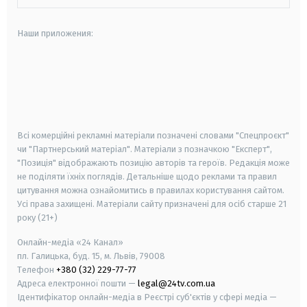
Наши приложения:
android
apple
smart tv
samsung smart tv
Всі комерційні рекламні матеріали позначені словами "Спецпроєкт"
чи "Партнерський матеріал". Матеріали з позначкою "Експерт",
"Позиція" відображають позицію авторів та героїв. Редакція може
не поділяти їхніх поглядів. Детальніше щодо реклами та правил
цитування можна ознайомитись в правилах користування сайтом.
Усі права захищені.
Матеріали сайту призначені для осіб старше
21
року (21+)
Онлайн-медіа «24 Канал»
пл. Галицька, буд. 15, м. Львів, 79008
Телефон
+380 (32) 229-77-77
Адреса електронної пошти —
legal@24tv.com.ua
Ідентифікатор онлайн-медіа в Реєстрі суб'єктів у сфері медіа —