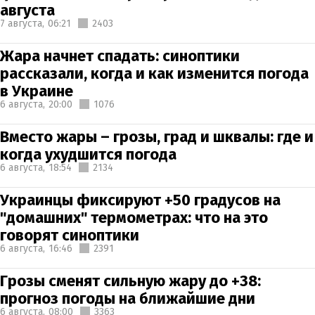
августа
7 августа,
06:21
2403
Жара начнет спадать: синоптики
рассказали, когда и как изменится погода
в Украине
6 августа,
20:00
1076
Вместо жары – грозы, град и шквалы: где и
когда ухудшится погода
6 августа,
18:54
2134
Украинцы фиксируют +50 градусов на
"домашних" термометрах: что на это
говорят синоптики
6 августа,
16:46
2391
Грозы сменят сильную жару до +38:
прогноз погоды на ближайшие дни
6 августа,
08:00
3363