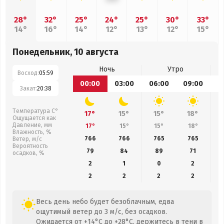
28°
32°
25°
24°
25°
30°
33°
14°
16°
14°
12°
13°
12°
15°
Понедельник, 10 августа
Ночь
Утро
Восход:
05:59
00:00
03:00
06:00
09:00
1
Закат:
20:38
Температура С°
17°
15°
15°
18°
Ощущается как
Давление, мм
17°
15°
15°
18°
Влажность, %
766
766
765
765
Ветер, м/с
Вероятность
79
84
89
71
осадков, %
2
1
0
2
2
2
2
2
Весь день небо будет безоблачным, едва
ощутимый ветер до 3 м/с, без осадков.
Ожидается от +14°C до +28°C, держитесь в тени в