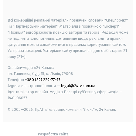
smart tv
samsung smart tv
Всі комерційні рекламні матеріали позначені словами "Спецпроєкт"
чи "Партнерський матеріал". Матеріали з позначкою "Експерт",
"Позиція" відображають позицію авторів та героїв. Редакція може
не поділяти їхніх поглядів. Детальніше щодо реклами та правил
цитування можна ознайомитись в правилах користування сайтом.
Усі права захищені.
Матеріали сайту призначені для осіб старше
21
року (21+)
Онлайн-медіа «24 Канал»
пл. Галицька, буд. 15, м. Львів, 79008
Телефон
+380 (32) 229-77-77
Адреса електронної пошти —
legal@24tv.com.ua
Ідентифікатор онлайн-медіа в Реєстрі суб'єктів у сфері медіа —
R40-06057
© 2005—2026,
ПрАТ «Телерадіокомпанія "Люкс"», 24 Канал.
Разработка сайта
-