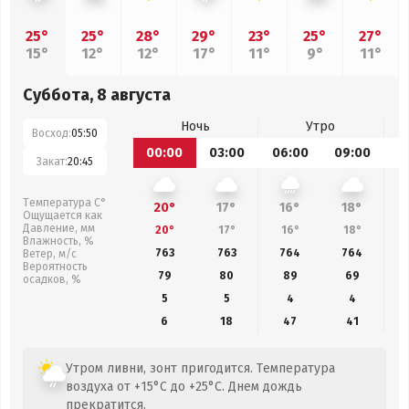
25°
25°
28°
29°
23°
25°
27°
15°
12°
12°
17°
11°
9°
11°
Суббота, 8 августа
Ночь
Утро
Восход:
05:50
00:00
03:00
06:00
09:00
1
Закат:
20:45
Температура С°
20°
17°
16°
18°
Ощущается как
Давление, мм
20°
17°
16°
18°
Влажность, %
763
763
764
764
Ветер, м/с
Вероятность
79
80
89
69
осадков, %
5
5
4
4
6
18
47
41
Утром ливни, зонт пригодится. Температура
воздуха от +15°C до +25°C. Днем дождь
прекратится.