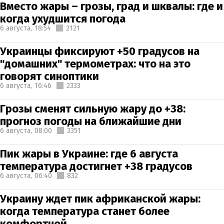
Вместо жары – грозы, град и шквалы: где и
когда ухудшится погода
6 августа,
18:54
2121
Украинцы фиксируют +50 градусов на
"домашних" термометрах: что на это
говорят синоптики
6 августа,
16:46
2333
Грозы сменят сильную жару до +38:
прогноз погоды на ближайшие дни
6 августа,
08:00
3351
Пик жары в Украине: где 6 августа
температура достигнет +38 градусов
6 августа,
06:40
832
Украину ждет пик африканской жары:
когда температура станет более
комфортной