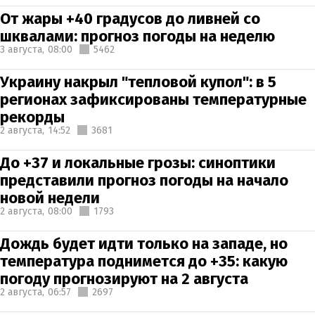
От жары +40 градусов до ливней со
шквалами: прогноз погоды на неделю
3 августа,
08:00
5462
Украину накрыл "тепловой купол": в 5
регионах зафиксированы температурные
рекорды
2 августа,
14:52
3681
До +37 и локальные грозы: синоптики
представили прогноз погоды на начало
новой недели
2 августа,
08:00
1793
Дождь будет идти только на западе, но
температура поднимется до +35: какую
погоду прогнозируют на 2 августа
2 августа,
06:57
2697