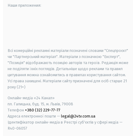
Наши приложения:
android
apple
smart tv
samsung smart tv
Всі комерційні рекламні матеріали позначені словами "Спецпроєкт"
чи "Партнерський матеріал". Матеріали з позначкою "Експерт",
"Позиція" відображають позицію авторів та героїв. Редакція може
не поділяти їхніх поглядів. Детальніше щодо реклами та правил
цитування можна ознайомитись в правилах користування сайтом.
Усі права захищені.
Матеріали сайту призначені для осіб старше
21
року (21+)
Онлайн-медіа «24 Канал»
пл. Галицька, буд. 15, м. Львів, 79008
Телефон
+380 (32) 229-77-77
Адреса електронної пошти —
legal@24tv.com.ua
Ідентифікатор онлайн-медіа в Реєстрі суб'єктів у сфері медіа —
R40-06057