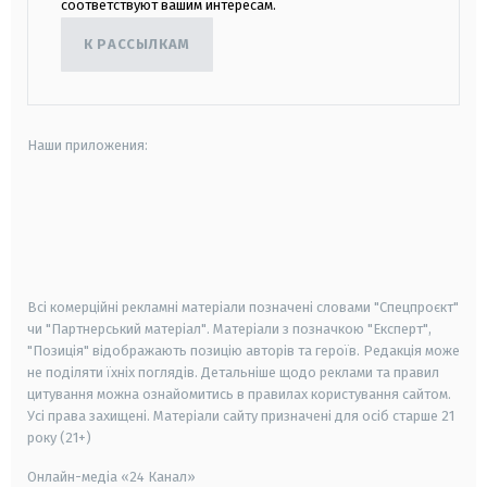
соответствуют вашим интересам.
К РАССЫЛКАМ
Наши приложения:
android
apple
smart tv
samsung smart tv
Всі комерційні рекламні матеріали позначені словами "Спецпроєкт"
чи "Партнерський матеріал". Матеріали з позначкою "Експерт",
"Позиція" відображають позицію авторів та героїв. Редакція може
не поділяти їхніх поглядів. Детальніше щодо реклами та правил
цитування можна ознайомитись в правилах користування сайтом.
Усі права захищені.
Матеріали сайту призначені для осіб старше
21
року (21+)
Онлайн-медіа «24 Канал»