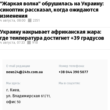
"Жаркая волна" обрушилась на Украину:
синоптик рассказал, когда ожидаются
изменения
4 августа,
08:00
2351
Украину накрывает африканская жара:
где температура достигнет +39 градусов
4 августа,
07:33
918
E-mail редакции
Номер телефона:
news24@24tv.com.ua
+38 044 390 5077
Мы здесь:
Мы в соцсетях:
г. Киев
,
ул. Владимирская
61/11,
офис
50