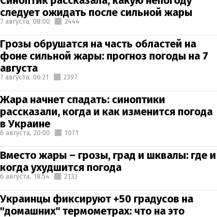
Синоптик рассказала, какую непогоду
следует ожидать после сильной жары
7 августа,
08:00
2444
Грозы обрушатся на часть областей на
фоне сильной жары: прогноз погоды на 7
августа
7 августа,
06:21
2397
Жара начнет спадать: синоптики
рассказали, когда и как изменится погода
в Украине
6 августа,
20:00
1071
Вместо жары – грозы, град и шквалы: где и
когда ухудшится погода
6 августа,
18:54
2133
Украинцы фиксируют +50 градусов на
"домашних" термометрах: что на это