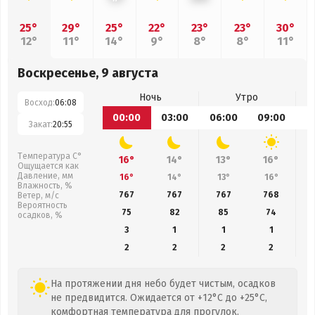
25°
29°
25°
22°
23°
23°
30°
12°
11°
14°
9°
8°
8°
11°
Воскресенье, 9 августа
Ночь
Утро
Восход:
06:08
00:00
03:00
06:00
09:00
1
Закат:
20:55
Температура С°
16°
14°
13°
16°
Ощущается как
Давление, мм
16°
14°
13°
16°
Влажность, %
767
767
767
768
Ветер, м/с
Вероятность
75
82
85
74
осадков, %
3
1
1
1
2
2
2
2
На протяжении дня небо будет чистым, осадков
не предвидится. Ожидается от +12°C до +25°C,
комфортная температура для прогулок.