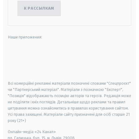
К РАССЫЛКАМ
Наши приложения:
android
apple
smart tv
samsung smart tv
Всі комерційні рекламні матеріали позначені словами "Спецпроєкт"
чи "Партнерський матеріал". Матеріали з позначкою "Експерт",
"Позиція" відображають позицію авторів та героїв. Редакція може
не поділяти їхніх поглядів. Детальніше щодо реклами та правил
цитування можна ознайомитись в правилах користування сайтом.
Усі права захищені.
Матеріали сайту призначені для осіб старше
21
року (21+)
Онлайн-медіа «24 Канал»
пл. Галицька, буд. 15, м. Львів, 79008