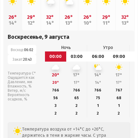
26°
29°
32°
26°
26°
29°
32°
14°
12°
14°
13°
10°
11°
13°
Воскресенье, 9 августа
Ночь
Утро
Восход:
06:02
00:00
03:00
06:00
09:00
1
Закат:
20:43
Температура С°
20°
17°
14°
17°
Ощущается как
Давление, мм
20°
17°
14°
17°
Влажность, %
766
766
766
767
Ветер, м/с
Вероятность
56
65
75
68
осадков, %
3
2
1
1
2
2
2
2
Температура воздуха от +14°C до +26°C,
держитесь в тени в жаркие часы. С утра