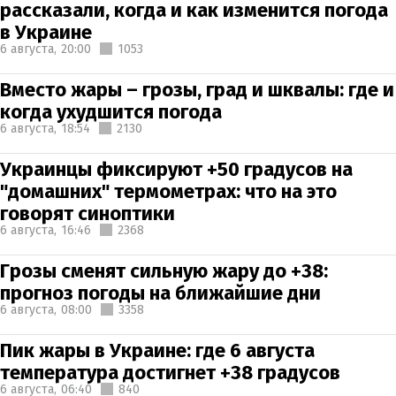
рассказали, когда и как изменится погода
в Украине
6 августа,
20:00
1053
Вместо жары – грозы, град и шквалы: где и
когда ухудшится погода
6 августа,
18:54
2130
Украинцы фиксируют +50 градусов на
"домашних" термометрах: что на это
говорят синоптики
6 августа,
16:46
2368
Грозы сменят сильную жару до +38:
прогноз погоды на ближайшие дни
6 августа,
08:00
3358
Пик жары в Украине: где 6 августа
температура достигнет +38 градусов
6 августа,
06:40
840