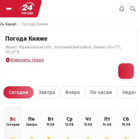
24 Канал
Погода Княже
Погода Княже
Ивано-Франковская обл., Коломыйский район, Княже, 48.41°С,
25.45°В
Изменить город
Сегодня
Завтра
Вчера
По часам
Недел
Вс
Пн
Вт
Ср
Чт
Пт
Сб
Сегодня
Завтра
11.08
12.08
13.08
14.08
15.08