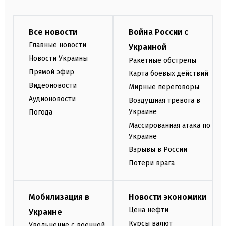
Все новости
Война России с
Главные новости
Украиной
Новости Украины
Ракетные обстрелы
Прямой эфир
Карта боевых действий
Видеоновости
Мирные переговоры
Аудионовости
Воздушная тревога в
Украине
Погода
Массированная атака по
Украине
Взрывы в России
Потери врага
Мобилизация в
Новости экономики
Цена нефти
Украине
Курсы валют
Увольнение с военной