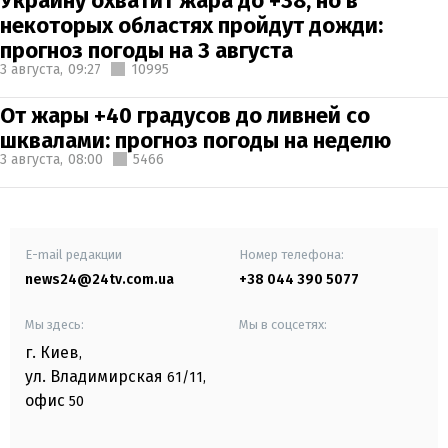
Украину охватит жара до +38, но в
некоторых областях пройдут дожди:
прогноз погоды на 3 августа
3 августа,
09:27
10995
От жары +40 градусов до ливней со
шквалами: прогноз погоды на неделю
3 августа,
08:00
5466
E-mail редакции
Номер телефона:
news24@24tv.com.ua
+38 044 390 5077
Мы здесь:
Мы в соцсетях:
г. Киев
,
ул. Владимирская
61/11,
офис
50