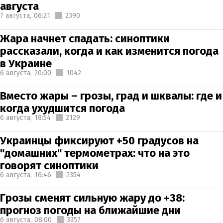
августа
7 августа,
06:21
2390
Жара начнет спадать: синоптики
рассказали, когда и как изменится погода
в Украине
6 августа,
20:00
1042
Вместо жары – грозы, град и шквалы: где и
когда ухудшится погода
6 августа,
18:54
2129
Украинцы фиксируют +50 градусов на
"домашних" термометрах: что на это
говорят синоптики
6 августа,
16:46
2354
Грозы сменят сильную жару до +38:
прогноз погоды на ближайшие дни
6 августа,
08:00
3357