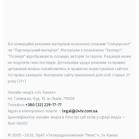
android
apple
smart tv
samsung smart tv
Всі комерційні рекламні матеріали позначені словами "Спецпроєкт"
чи "Партнерський матеріал". Матеріали з позначкою "Експерт",
"Позиція" відображають позицію авторів та героїв. Редакція може
не поділяти їхніх поглядів. Детальніше щодо реклами та правил
цитування можна ознайомитись в правилах користування сайтом.
Усі права захищені.
Матеріали сайту призначені для осіб старше
21
року (21+)
Онлайн-медіа «24 Канал»
пл. Галицька, буд. 15, м. Львів, 79008
Телефон
+380 (32) 229-77-77
Адреса електронної пошти —
legal@24tv.com.ua
Ідентифікатор онлайн-медіа в Реєстрі суб'єктів у сфері медіа —
R40-06057
© 2005—2026,
ПрАТ «Телерадіокомпанія "Люкс"», 24 Канал.