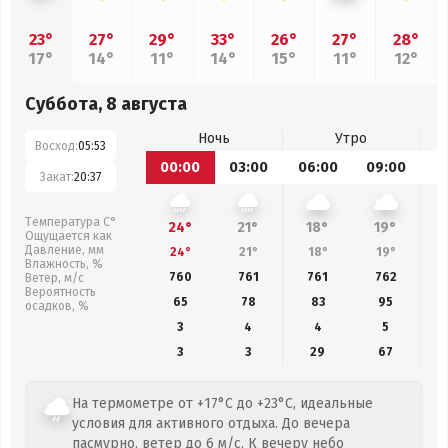
23°
27°
29°
33°
26°
27°
28°
17°
14°
11°
14°
15°
11°
12°
Суббота, 8 августа
Ночь
Утро
Восход:
05:53
00:00
03:00
06:00
09:00
1
Закат:
20:37
Температура С°
24°
21°
18°
19°
Ощущается как
Давление, мм
24°
21°
18°
19°
Влажность, %
760
761
761
762
Ветер, м/с
Вероятность
65
78
83
95
осадков, %
3
4
4
5
3
3
29
67
На термометре от +17°C до +23°C, идеальные
условия для активного отдыха. До вечера
пасмурно, ветер до 6 м/с. К вечеру небо