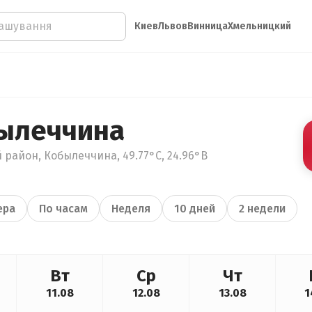
Киев
Львов
Винница
Хмельницкий
ылеччина
 район, Кобылеччина, 49.77°С, 24.96°В
ера
По часам
Неделя
10 дней
2 недели
Вт
Ср
Чт
11.08
12.08
13.08
1