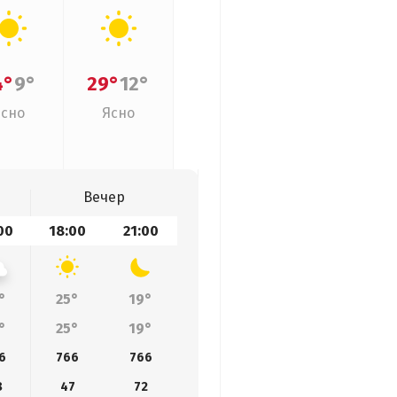
4°
9°
29°
12°
Ясно
Ясно
Вечер
00
18:00
21:00
°
25°
19°
°
25°
19°
6
766
766
8
47
72