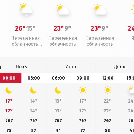
26°
15°
23°
9°
23°
9°
2
Переменная
Переменная
Переменная
облачность,
облачность
облачность
слабый дождь
Ночь
Утро
День
а
00:00
03:00
06:00
09:00
12:00
15:
17°
14°
13°
17°
22°
24
17°
14°
13°
17°
22°
24
767
767
767
767
767
76
75
87
91
77
58
4