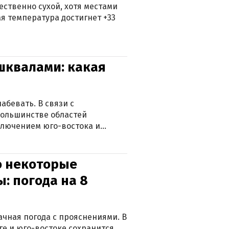
ственно сухой, хотя местами
 температура достигнет +33
 шквалами: какая
абевать. В связи с
большинстве областей
ключением юго-востока и
о некоторые
: погода на 8
лачная погода с прояснениями. В
ге и юго-востоке сохранится