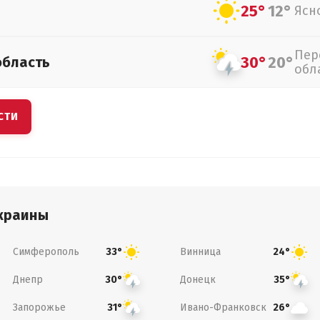
25°
12°
Ясн
Пер
30°
20°
область
обл
СТИ
краины
Симферополь
Винница
33°
24°
Днепр
Донецк
30°
35°
Запорожье
Ивано-Франковск
31°
26°