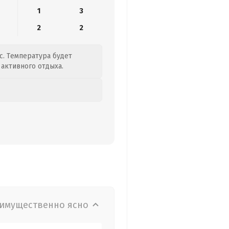
1
3
2
2
с. Температура будет
 активного отдыха.
имущественно ясно