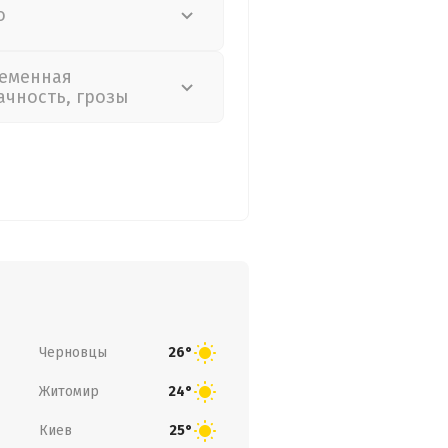
о
еменная
ачность, грозы
Черновцы
26°
Житомир
24°
Киев
25°