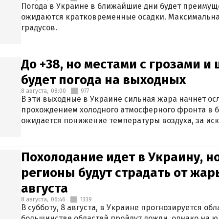
Погода в Украине в ближайшие дни будет преимуще
ожидаются кратковременные осадки. Максимальная
градусов.
До +38, но местами с грозами и
будет погода на выходных
8 августа,
08:00
977
В эти выходные в Украине сильная жара начнет осл
прохождением холодного атмосферного фронта в 
ожидается понижение температуры воздуха, за ис
Крыма.
Похолодание идет в Украину, н
регионы будут страдать от жары
августа
8 августа,
06:46
1339
В субботу, 8 августа, в Украине прогнозируется об
большинстве областей пройдут дожди, однако на ю