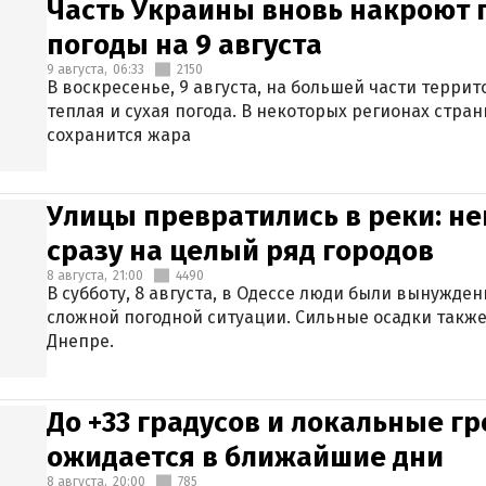
Часть Украины вновь накроют 
погоды на 9 августа
9 августа,
06:33
2150
В воскресенье, 9 августа, на большей части терри
теплая и сухая погода. В некоторых регионах стран
сохранится жара
Улицы превратились в реки: н
сразу на целый ряд городов
8 августа,
21:00
4490
В субботу, 8 августа, в Одессе люди были вынужде
сложной погодной ситуации. Сильные осадки также
Днепре.
До +33 градусов и локальные гр
ожидается в ближайшие дни
8 августа,
20:00
785