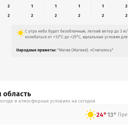
2
1
1
1
1
2
2
2
2
2
2
2
С утра небо будет безоблачным, легкий ветер до 3 м/
колебаться от +12°C до +25°C, идеальные условия для
Народные приметы:
"Матия (Матвея). «Считалось"
я
область
огоде и атмосферных условиях на сегодня
24°
13°
Пре