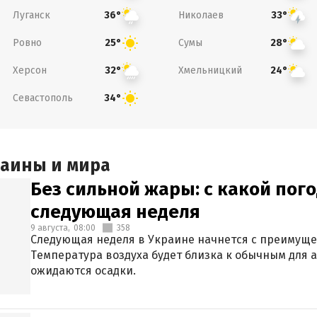
Луганск
Николаев
36°
33°
Ровно
Сумы
25°
28°
Херсон
Хмельницкий
32°
24°
Севастополь
34°
раины и мира
Без сильной жары: с какой пог
следующая неделя
9 августа,
08:00
358
Следующая неделя в Украине начнется с преимуще
Температура воздуха будет близка к обычным для а
ожидаются осадки.