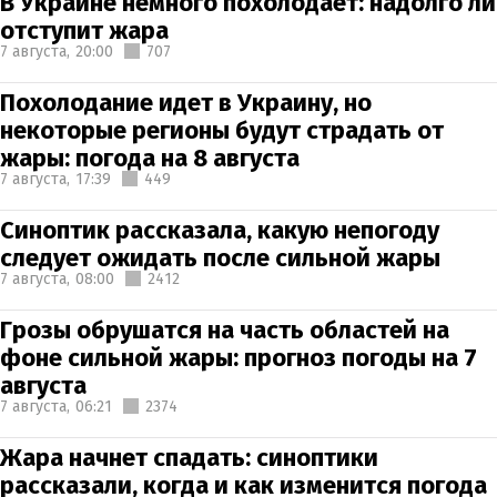
В Украине немного похолодает: надолго ли
отступит жара
7 августа,
20:00
707
Похолодание идет в Украину, но
некоторые регионы будут страдать от
жары: погода на 8 августа
7 августа,
17:39
449
Синоптик рассказала, какую непогоду
следует ожидать после сильной жары
7 августа,
08:00
2412
Грозы обрушатся на часть областей на
фоне сильной жары: прогноз погоды на 7
августа
7 августа,
06:21
2374
Жара начнет спадать: синоптики
рассказали, когда и как изменится погода