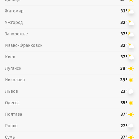
Житомир
33°
Ужгород
32°
Запорожье
37°
Ивано-Франковск
32°
Киев
37°
Луганск
38°
Николаев
39°
Львов
23°
Одесса
35°
Полтава
37°
Ровно
27°
Сумы
37°