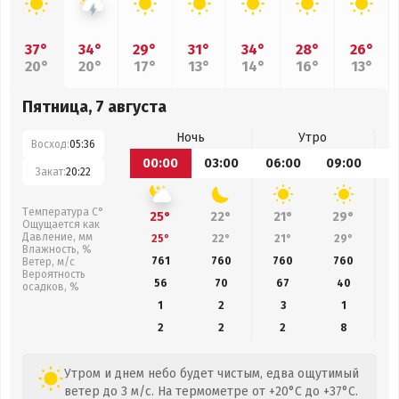
37°
34°
29°
31°
34°
28°
26°
20°
20°
17°
13°
14°
16°
13°
Пятница, 7 августа
Ночь
Утро
Восход:
05:36
00:00
03:00
06:00
09:00
1
Закат:
20:22
Температура С°
25°
22°
21°
29°
Ощущается как
Давление, мм
25°
22°
21°
29°
Влажность, %
761
760
760
760
Ветер, м/с
Вероятность
56
70
67
40
осадков, %
1
2
3
1
2
2
2
8
Утром и днем небо будет чистым, едва ощутимый
ветер до 3 м/с. На термометре от +20°C до +37°C.