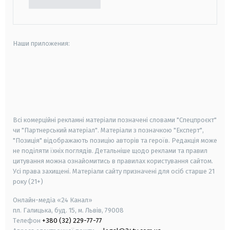
Наши приложения:
android
apple
smart tv
samsung smart tv
Всі комерційні рекламні матеріали позначені словами "Спецпроєкт"
чи "Партнерський матеріал". Матеріали з позначкою "Експерт",
"Позиція" відображають позицію авторів та героїв. Редакція може
не поділяти їхніх поглядів. Детальніше щодо реклами та правил
цитування можна ознайомитись в правилах користування сайтом.
Усі права захищені.
Матеріали сайту призначені для осіб старше
21
року (21+)
Онлайн-медіа «24 Канал»
пл. Галицька, буд. 15, м. Львів, 79008
Телефон
+380 (32) 229-77-77