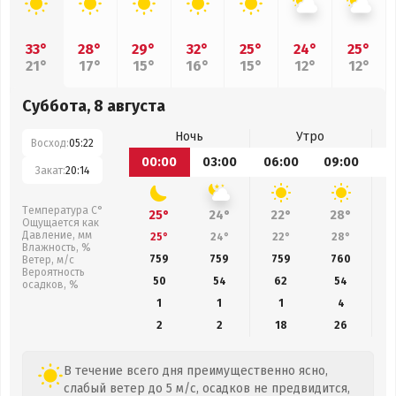
33°
28°
29°
32°
25°
24°
25°
21°
17°
15°
16°
15°
12°
12°
Суббота, 8 августа
Ночь
Утро
Восход:
05:22
00:00
03:00
06:00
09:00
1
Закат:
20:14
Температура С°
25°
24°
22°
28°
Ощущается как
Давление, мм
25°
24°
22°
28°
Влажность, %
759
759
759
760
Ветер, м/с
Вероятность
50
54
62
54
осадков, %
1
1
1
4
2
2
18
26
В течение всего дня преимущественно ясно,
слабый ветер до 5 м/с, осадков не предвидится,