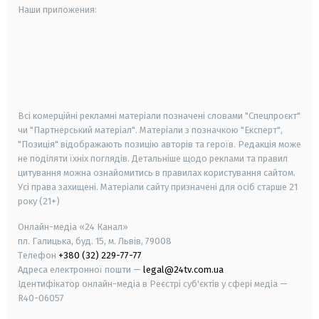
Наши приложения:
android
apple
smart tv
samsung smart tv
Всі комерційні рекламні матеріали позначені словами "Спецпроєкт"
чи "Партнерський матеріал". Матеріали з позначкою "Експерт",
"Позиція" відображають позицію авторів та героїв. Редакція може
не поділяти їхніх поглядів. Детальніше щодо реклами та правил
цитування можна ознайомитись в правилах користування сайтом.
Усі права захищені.
Матеріали сайту призначені для осіб старше
21
року (21+)
Онлайн-медіа «24 Канал»
пл. Галицька, буд. 15, м. Львів, 79008
Телефон
+380 (32) 229-77-77
Адреса електронної пошти —
legal@24tv.com.ua
Ідентифікатор онлайн-медіа в Реєстрі суб'єктів у сфері медіа —
R40-06057