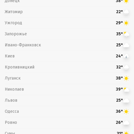
Донецк
38°
Житомир
22°
Ужгород
29°
Запорожье
35°
Ивано-Франковск
25°
Киев
24°
Кропивницкий
32°
Луганск
38°
Николаев
39°
Львов
25°
Одесса
36°
Ровно
26°
Сумы
31°