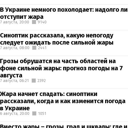
В Украине немного похолодает: надолго ли
отступит жара
7 августа,
20:00
9140
Синоптик рассказала, какую непогоду
следует ожидать после сильной жары
7 августа,
08:00
2441
Грозы обрушатся на часть областей на
фоне сильной жары: прогноз погоды на 7
августа
7 августа,
06:21
2392
Жара начнет спадать: синоптики
рассказали, когда и как изменится погода
в Украине
6 августа,
20:00
1051
Вместо жары – грозы, град и шквалы: где и