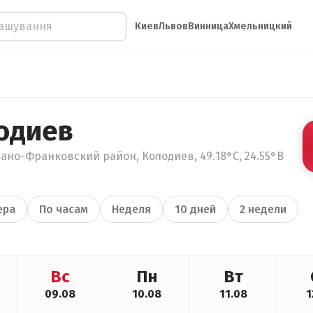
Киев
Львов
Винница
Хмельницкий
одиев
ано-Франковский район, Колодиев, 49.18°С, 24.55°В
ера
По часам
Неделя
10 дней
2 недели
Вс
Пн
Вт
09.08
10.08
11.08
1