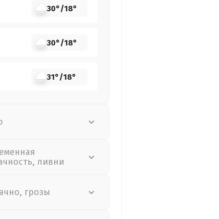
30°
/
18°
30°
/
18°
31°
/
18°
о
еменная
ачность, ливни
ачно, грозы