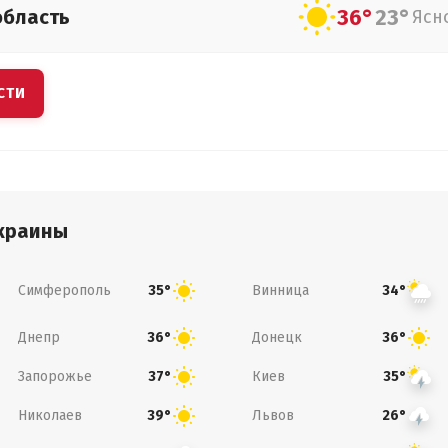
36°
23°
область
Ясн
СТИ
краины
Симферополь
Винница
35°
34°
Днепр
Донецк
36°
36°
Запорожье
Киев
37°
35°
Николаев
Львов
39°
26°