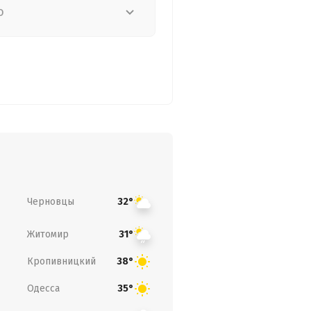
о
Черновцы
32°
Житомир
31°
Кропивницкий
38°
Одесса
35°