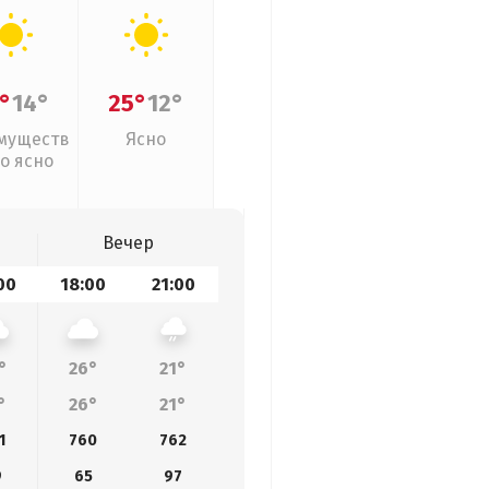
°
14°
25°
12°
муществ
Ясно
о ясно
Вечер
00
18:00
21:00
°
26°
21°
°
26°
21°
1
760
762
9
65
97