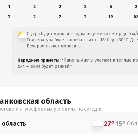
1
2
2
2
5
2
2
2
2
2
19
6
С утра будет моросить, едва ощутимый ветер до 5 м/с
Температура будет колебаться от +18°C до +30°C. Дн
Вечером начнет моросить.
Народные приметы:
"Пимена. Аисты улетают в теплые кра
дня — зима будет ранней."
ранковская
область
огоде и атмосферных условиях на сегодня
27°
15°
я
область
Обл