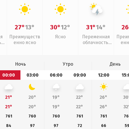
27°
13°
30°
12°
31°
14°
26
ая
Преимуществ
Ясно
Переменная
Преи
,
енно ясно
облачность,
енн
дь
грозы
Ночь
Утро
День
00:00
03:00
06:00
09:00
12:00
15:
21°
20°
19°
22°
26°
30
21°
20°
19°
22°
26°
32
761
760
760
761
761
76
84
97
97
72
66
5