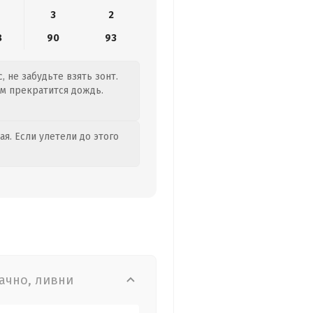
3
2
8
90
93
, не забудьте взять зонт.
ем прекратится дождь.
я. Если улетели до этого
ачно, ливни