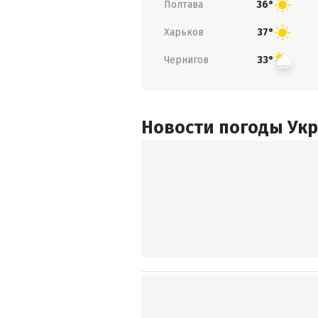
Полтава
36°
Харьков
37°
Чернигов
33°
Новости погоды Ук