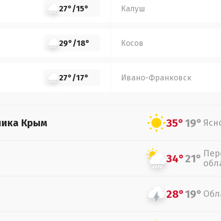
27°
/
15°
Калуш
29°
/
18°
Косов
27°
/
17°
Ивано-Франковск
35°
19°
лика Крым
Ясн
Пер
34°
21°
обл
28°
19°
Обл