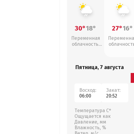
30°
18°
27°
16°
Переменная
Переменн
облачность,
облачность
слабый дождь
слабый дож
Пятница, 7 августа
Восход:
Закат:
06:00
20:52
Температура С°
Ощущается как
Давление, мм
Влажность, %
Ветер, м/с