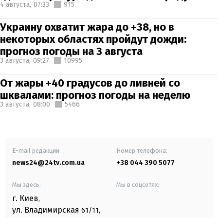
4 августа,
07:33
915
Украину охватит жара до +38, но в
некоторых областях пройдут дожди:
прогноз погоды на 3 августа
3 августа,
09:27
10995
От жары +40 градусов до ливней со
шквалами: прогноз погоды на неделю
3 августа,
08:00
5466
E-mail редакции
Номер телефона:
news24@24tv.com.ua
+38 044 390 5077
Мы здесь:
Мы в соцсетях:
г. Киев
,
ул. Владимирская
61/11,