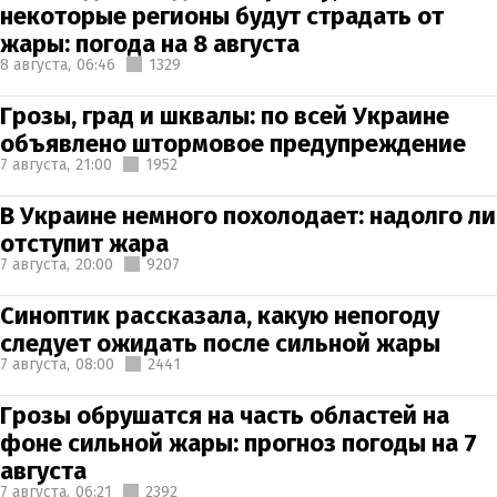
некоторые регионы будут страдать от
жары: погода на 8 августа
8 августа,
06:46
1329
Грозы, град и шквалы: по всей Украине
объявлено штормовое предупреждение
7 августа,
21:00
1952
В Украине немного похолодает: надолго ли
отступит жара
7 августа,
20:00
9207
Синоптик рассказала, какую непогоду
следует ожидать после сильной жары
7 августа,
08:00
2441
Грозы обрушатся на часть областей на
фоне сильной жары: прогноз погоды на 7
августа
7 августа,
06:21
2392