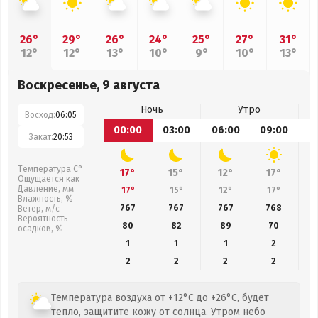
26°
29°
26°
24°
25°
27°
31°
12°
12°
13°
10°
9°
10°
13°
Воскресенье, 9 августа
Ночь
Утро
Восход:
06:05
00:00
03:00
06:00
09:00
1
Закат:
20:53
Температура С°
17°
15°
12°
17°
Ощущается как
Давление, мм
17°
15°
12°
17°
Влажность, %
767
767
767
768
Ветер, м/с
Вероятность
80
82
89
70
осадков, %
1
1
1
2
2
2
2
2
Температура воздуха от +12°C до +26°C, будет
тепло, защитите кожу от солнца. Утром небо