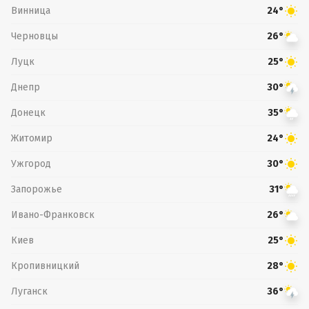
Винница
24°
Черновцы
26°
Луцк
25°
Днепр
30°
Донецк
35°
Житомир
24°
Ужгород
30°
Запорожье
31°
Ивано-Франковск
26°
Киев
25°
Кропивницкий
28°
Луганск
36°