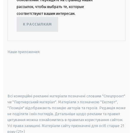
рассылок, чтобы выбрать те, которые
соответствуют вашим интересам.
К РАССЫЛКАМ
Наши приложения:
android
apple
smart tv
samsung smart tv
Всі комерційні рекламні матеріали позначені словами "Спецпроєкт"
чи "Партнерський матеріал". Матеріали з позначкою "Експерт",
"Позиція" відображають позицію авторів та героїв. Редакція може
не поділяти їхніх поглядів. Детальніше щодо реклами та правил
цитування можна ознайомитись в правилах користування сайтом.
Усі права захищені.
Матеріали сайту призначені для осіб старше
21
року (21+)