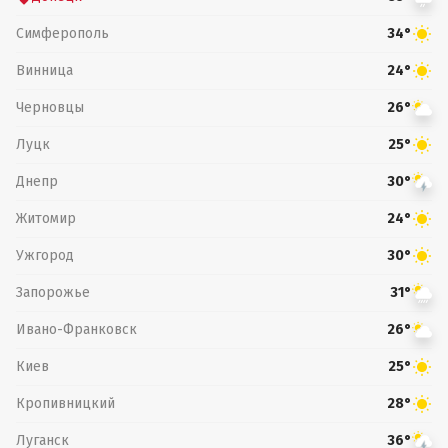
Симферополь
34°
Винница
24°
Черновцы
26°
Луцк
25°
Днепр
30°
Житомир
24°
Ужгород
30°
Запорожье
31°
Ивано-Франковск
26°
Киев
25°
Кропивницкий
28°
Луганск
36°