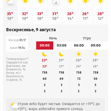
35°
32°
33°
31°
26°
26°
28°
19°
19°
18°
18°
14°
11°
12°
Воскресенье, 9 августа
Ночь
Утро
Восход:
05:17
00:00
03:00
06:00
09:00
1
Закат:
19:54
Температура С°
23°
21°
20°
28°
Ощущается как
Давление, мм
23°
21°
20°
28°
Влажность, %
758
758
758
758
Ветер, м/с
Вероятность
60
69
73
50
осадков, %
2
3
3
5
2
2
2
2
Утром небо будет чистым. Ожидается от +19°C до
+35°C, жара, избегайте прямого солнца.