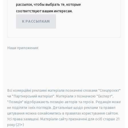
рассылок, чтобы выбрать те, которые
соответствуют вашим интересам.
К РАССЫЛКАМ
Наши приложения:
android
apple
smart tv
samsung smart tv
Всі комерційні рекламні матеріали позначені словами "Спецпроєкт"
чи "Партнерський матеріал". Матеріали з позначкою "Експерт",
"Позиція" відображають позицію авторів та героїв. Редакція може
не поділяти їхніх поглядів. Детальніше щодо реклами та правил
цитування можна ознайомитись в правилах користування сайтом.
Усі права захищені.
Матеріали сайту призначені для осіб старше
21
року (21+)