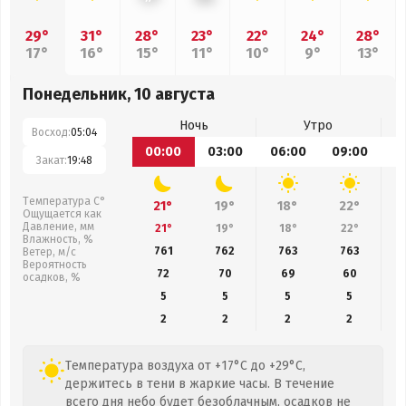
29°
31°
28°
23°
22°
24°
28°
17°
16°
15°
11°
10°
9°
13°
Понедельник, 10 августа
Ночь
Утро
Восход:
05:04
00:00
03:00
06:00
09:00
1
Закат:
19:48
Температура С°
21°
19°
18°
22°
Ощущается как
Давление, мм
21°
19°
18°
22°
Влажность, %
761
762
763
763
Ветер, м/с
Вероятность
72
70
69
60
осадков, %
5
5
5
5
2
2
2
2
Температура воздуха от +17°C до +29°C,
держитесь в тени в жаркие часы. В течение
всего дня небо будет безоблачным, осадков не