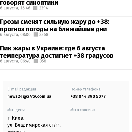
говорят синоптики
6 августа,
16:46
2394
Грозы сменят сильную жару до +38:
прогноз погоды на ближайшие дни
6 августа,
08:00
3368
Пик жары в Украине: где 6 августа
температура достигнет +38 градусов
6 августа,
06:40
858
E-mail редакции
Номер телефона:
news24@24tv.com.ua
+38 044 390 5077
Мы здесь:
Мы в соцсетях:
г. Киев
,
ул. Владимирская
61/11,