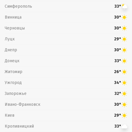
Симферополь
33°
Винница
30°
Черновцы
30°
Луцк
29°
Днепр
30°
Донецк
33°
Житомир
26°
Ужгород
34°
Запорожье
32°
Ивано-Франковск
30°
Киев
29°
Кропивницкий
33°