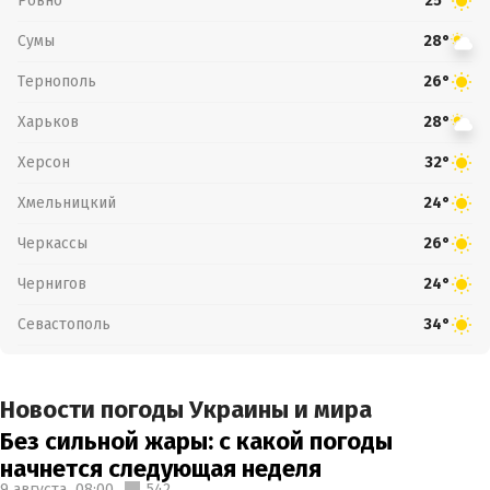
Ровно
25°
Сумы
28°
Тернополь
26°
Харьков
28°
Херсон
32°
Хмельницкий
24°
Черкассы
26°
Чернигов
24°
Севастополь
34°
Новости погоды Украины и мира
Без сильной жары: с какой погоды
начнется следующая неделя
9 августа,
08:00
542