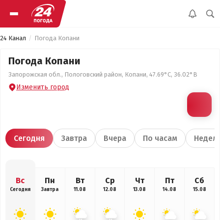
24 Канал
Погода Копани
Погода Копани
Запорожская обл., Пологовский район, Копани, 47.69°С, 36.02°В
Изменить город
Сегодня
Завтра
Вчера
По часам
Недел
Вс
Пн
Вт
Ср
Чт
Пт
Сб
Сегодня
Завтра
11.08
12.08
13.08
14.08
15.08