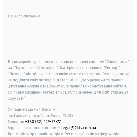
Наши приложения:
android
apple
smart tv
samsung smart tv
Всі комерційні рекламні матеріали позначені словами "Спецпроєкт"
чи "Партнерський матеріал". Матеріали з позначкою "Експерт",
"Позиція" відображають позицію авторів та героїв. Редакція може
не поділяти їхніх поглядів. Детальніше щодо реклами та правил
цитування можна ознайомитись в правилах користування сайтом.
Усі права захищені.
Матеріали сайту призначені для осіб старше
21
року (21+)
Онлайн-медіа «24 Канал»
пл. Галицька, буд. 15, м. Львів, 79008
Телефон
+380 (32) 229-77-77
Адреса електронної пошти —
legal@24tv.com.ua
Ідентифікатор онлайн-медіа в Реєстрі суб'єктів у сфері медіа —