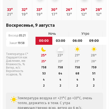
33°
32°
33°
30°
26°
26°
28°
21°
19°
19°
17°
13°
12°
12°
Воскресенье, 9 августа
Ночь
Утро
Восход:
05:21
00:00
03:00
06:00
09:00
1
Закат:
19:58
Температура С°
25°
23°
21°
28°
Ощущается как
Давление, мм
25°
23°
21°
28°
Влажность, %
758
758
758
759
Ветер, м/с
Вероятность
53
64
68
51
осадков, %
4
4
4
5
2
2
2
2
Температура воздуха от +21°C до +33°C, очень
тепло, держитесь в тени. С утра
преимущественно ясно, ветер до 6 м/с.