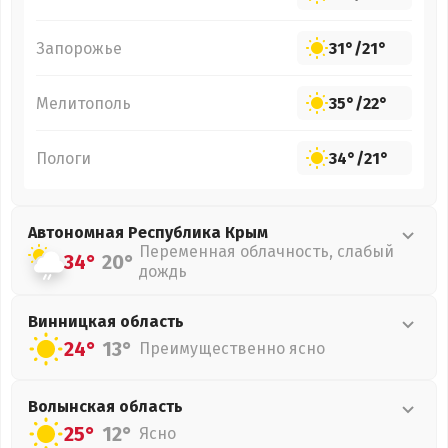
Запорожье
31°
/
21°
Мелитополь
35°
/
22°
Пологи
34°
/
21°
Автономная Республика Крым
Переменная облачность, слабый
34°
20°
дождь
Винницкая
область
24°
13°
Преимущественно ясно
Волынская
область
25°
12°
Ясно