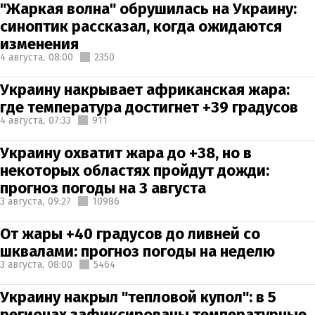
"Жаркая волна" обрушилась на Украину:
синоптик рассказал, когда ожидаются
изменения
4 августа,
08:00
2350
Украину накрывает африканская жара:
где температура достигнет +39 градусов
4 августа,
07:33
911
Украину охватит жара до +38, но в
некоторых областях пройдут дожди:
прогноз погоды на 3 августа
3 августа,
09:27
10986
От жары +40 градусов до ливней со
шквалами: прогноз погоды на неделю
3 августа,
08:00
5464
Украину накрыл "тепловой купол": в 5
регионах зафиксированы температурные