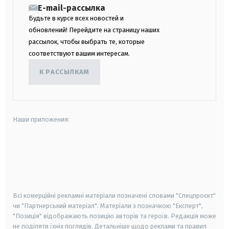
E-mail-рассылка
Будьте в курсе всех новостей и
обновлений! Перейдите на страницу наших
рассылок, чтобы выбрать те, которые
соответствуют вашим интересам.
К РАССЫЛКАМ
Наши приложения:
android
apple
smart tv
samsung smart tv
Всі комерційні рекламні матеріали позначені словами "Спецпроєкт"
чи "Партнерський матеріал". Матеріали з позначкою "Експерт",
"Позиція" відображають позицію авторів та героїв. Редакція може
не поділяти їхніх поглядів. Детальніше щодо реклами та правил