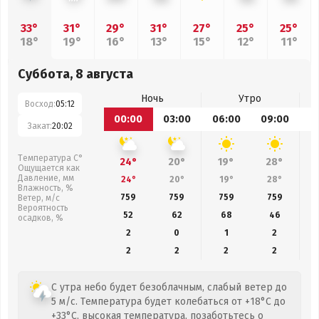
33°
31°
29°
31°
27°
25°
25°
18°
19°
16°
13°
15°
12°
11°
Суббота, 8 августа
Ночь
Утро
Восход:
05:12
00:00
03:00
06:00
09:00
1
Закат:
20:02
Температура С°
24°
20°
19°
28°
Ощущается как
Давление, мм
24°
20°
19°
28°
Влажность, %
759
759
759
759
Ветер, м/с
Вероятность
52
62
68
46
осадков, %
2
0
1
2
2
2
2
2
С утра небо будет безоблачным, слабый ветер до
5 м/с. Температура будет колебаться от +18°C до
+33°C, высокая температура, позаботьтесь о