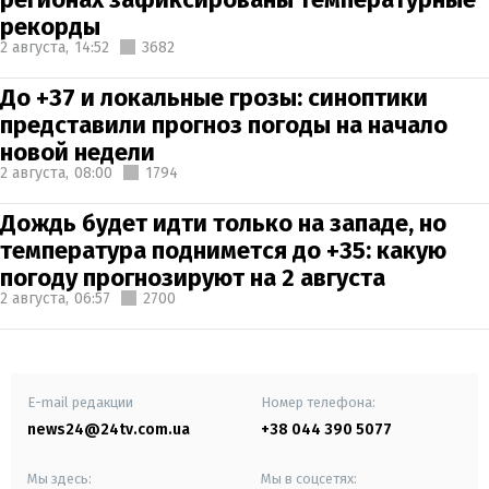
рекорды
2 августа,
14:52
3682
До +37 и локальные грозы: синоптики
представили прогноз погоды на начало
новой недели
2 августа,
08:00
1794
Дождь будет идти только на западе, но
температура поднимется до +35: какую
погоду прогнозируют на 2 августа
2 августа,
06:57
2700
E-mail редакции
Номер телефона:
news24@24tv.com.ua
+38 044 390 5077
Мы здесь:
Мы в соцсетях: