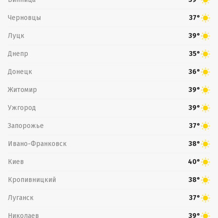
Черновцы
37°
Луцк
39°
Днепр
35°
Донецк
36°
Житомир
39°
Ужгород
39°
Запорожье
37°
Ивано-Франковск
38°
Киев
40°
Кропивницкий
38°
Луганск
37°
Николаев
39°