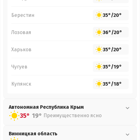
Берестин
35°
/
20°
Лозовая
36°
/
20°
Харьков
35°
/
20°
Чугуев
35°
/
19°
Купянск
35°
/
18°
Автономная Республика Крым
35°
19°
Преимущественно ясно
Винницкая
область