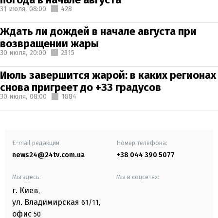
31 июля,
08:00
428
Ждать ли дождей в начале августа при
возвращении жары
30 июля,
20:00
2315
Июль завершится жарой: в каких регионах
снова пригреет до +33 градусов
30 июля,
08:00
1884
E-mail редакции
Номер телефона:
news24@24tv.com.ua
+38 044 390 5077
Мы здесь:
Мы в соцсетях:
г. Киев
,
ул. Владимирская
61/11,
офис
50