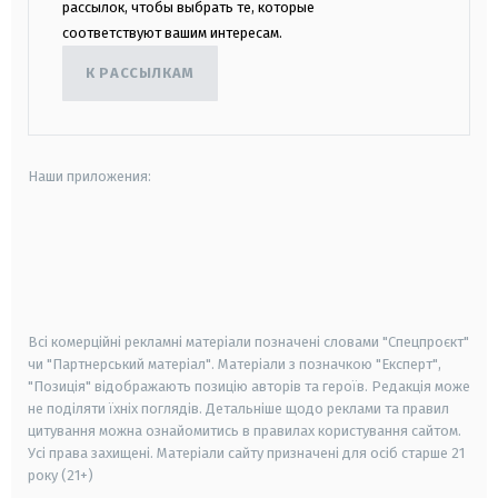
рассылок, чтобы выбрать те, которые
соответствуют вашим интересам.
К РАССЫЛКАМ
Наши приложения:
android
apple
smart tv
samsung smart tv
Всі комерційні рекламні матеріали позначені словами "Спецпроєкт"
чи "Партнерський матеріал". Матеріали з позначкою "Експерт",
"Позиція" відображають позицію авторів та героїв. Редакція може
не поділяти їхніх поглядів. Детальніше щодо реклами та правил
цитування можна ознайомитись в правилах користування сайтом.
Усі права захищені.
Матеріали сайту призначені для осіб старше
21
року (21+)