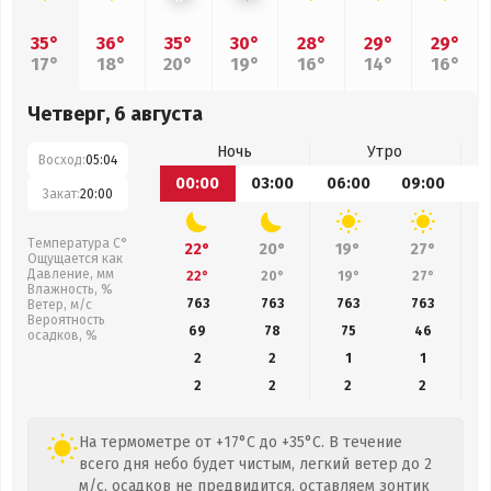
35°
36°
35°
30°
28°
29°
29°
17°
18°
20°
19°
16°
14°
16°
Четверг, 6 августа
Ночь
Утро
Восход:
05:04
00:00
03:00
06:00
09:00
1
Закат:
20:00
Температура С°
22°
20°
19°
27°
Ощущается как
Давление, мм
22°
20°
19°
27°
Влажность, %
763
763
763
763
Ветер, м/с
Вероятность
69
78
75
46
осадков, %
2
2
1
1
2
2
2
2
На термометре от +17°C до +35°C. В течение
всего дня небо будет чистым, легкий ветер до 2
м/с, осадков не предвидится, оставляем зонтик