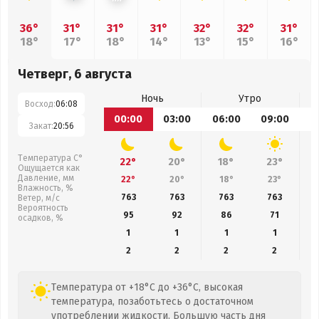
36°
31°
31°
31°
32°
32°
31°
18°
17°
18°
14°
13°
15°
16°
Четверг, 6 августа
Ночь
Утро
Восход:
06:08
00:00
03:00
06:00
09:00
1
Закат:
20:56
Температура С°
22°
20°
18°
23°
Ощущается как
Давление, мм
22°
20°
18°
23°
Влажность, %
763
763
763
763
Ветер, м/с
Вероятность
95
92
86
71
осадков, %
1
1
1
1
2
2
2
2
Температура от +18°C до +36°C, высокая
температура, позаботьтесь о достаточном
употреблении жидкости. Большую часть дня