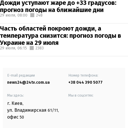
Дожди уступают жаре до +33 градусов:
прогноз погоды на ближайшие дни
29 июля,
08:00
248
Часть областей покроют дожди, а
температура снизится: прогноз погоды в
Украине на 29 июля
29 июля,
06:15
2383
E-mail редакции
Номер телефона:
news24@24tv.com.ua
+38 044 390 5077
Мы здесь:
Мы в соцсетях:
г. Киев
,
ул. Владимирская
61/11,
офис
50