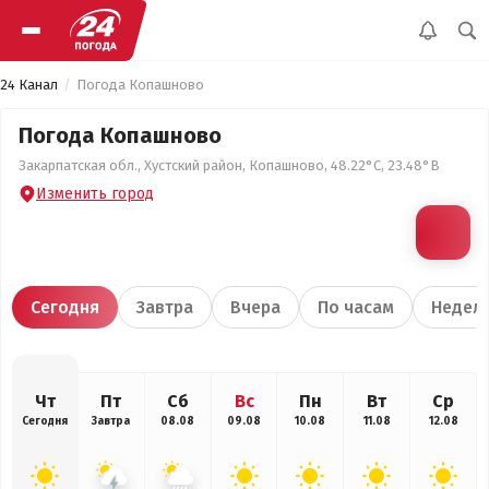
24 Канал
Погода Копашново
Погода Копашново
Закарпатская обл., Хустский район, Копашново, 48.22°С, 23.48°В
Изменить город
Сегодня
Завтра
Вчера
По часам
Недел
Чт
Пт
Сб
Вс
Пн
Вт
Ср
Сегодня
Завтра
08.08
09.08
10.08
11.08
12.08