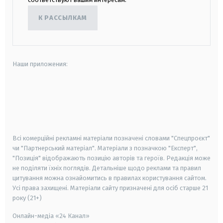
К РАССЫЛКАМ
Наши приложения:
android
apple
smart tv
samsung smart tv
Всі комерційні рекламні матеріали позначені словами "Спецпроєкт"
чи "Партнерський матеріал". Матеріали з позначкою "Експерт",
"Позиція" відображають позицію авторів та героїв. Редакція може
не поділяти їхніх поглядів. Детальніше щодо реклами та правил
цитування можна ознайомитись в правилах користування сайтом.
Усі права захищені.
Матеріали сайту призначені для осіб старше
21
року (21+)
Онлайн-медіа «24 Канал»