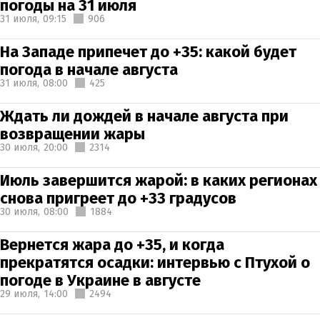
погоды на 31 июля
31 июля,
09:15
906
На Западе припечет до +35: какой будет
погода в начале августа
31 июля,
08:00
425
Ждать ли дождей в начале августа при
возвращении жары
30 июля,
20:00
2314
Июль завершится жарой: в каких регионах
снова пригреет до +33 градусов
30 июля,
08:00
1884
Вернется жара до +35, и когда
прекратятся осадки: интервью с Птухой о
погоде в Украине в августе
29 июля,
14:00
2494