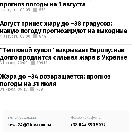
прогноз погоды на 1 августа
1 августа,
09:05
656
Август принес жару до +38 градусов:
какую погоду прогнозируют на выходные
1 августа,
08:00
844
"Тепловой купол" накрывает Европу: как
долго продлится сильная жара в Украине
31 июля,
20:00
10911
Жара до +34 возвращается: прогноз
погоды на 31 июля
31 июля,
09:15
939
E-mail редакции
Номер телефона:
news24@24tv.com.ua
+38 044 390 5077