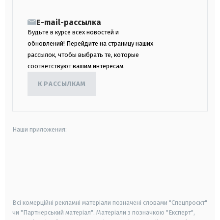
E-mail-рассылка
Будьте в курсе всех новостей и
обновлений! Перейдите на страницу наших
рассылок, чтобы выбрать те, которые
соответствуют вашим интересам.
К РАССЫЛКАМ
Наши приложения:
android
apple
smart tv
samsung smart tv
Всі комерційні рекламні матеріали позначені словами "Спецпроєкт"
чи "Партнерський матеріал". Матеріали з позначкою "Експерт",