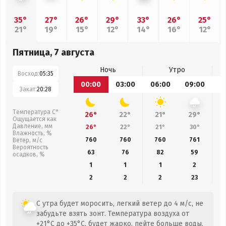
35°
27°
26°
29°
33°
26°
25°
21°
19°
15°
12°
14°
16°
12°
Пятница, 7 августа
Ночь
Утро
Восход:
05:35
00:00
03:00
06:00
09:00
1
Закат:
20:28
Температура С°
26°
22°
21°
29°
Ощущается как
Давление, мм
26°
22°
21°
30°
Влажность, %
760
760
760
761
Ветер, м/с
Вероятность
63
76
82
59
осадков, %
1
1
1
2
2
2
2
23
С утра будет моросить, легкий ветер до 4 м/с, не
забудьте взять зонт. Температура воздуха от
+21°C до +35°C, будет жарко, пейте больше воды.