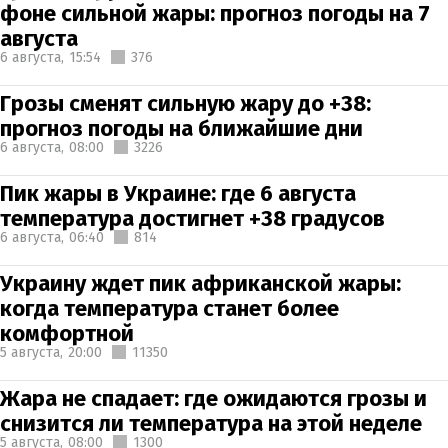
фоне сильной жары: прогноз погоды на 7
августа
6 августа,
15:54
376
Грозы сменят сильную жару до +38:
прогноз погоды на ближайшие дни
6 августа,
08:00
3226
Пик жары в Украине: где 6 августа
температура достигнет +38 градусов
6 августа,
06:40
814
Украину ждет пик африканской жары:
когда температура станет более
комфортной
5 августа,
20:00
11350
Жара не спадает: где ожидаются грозы и
снизится ли температура на этой неделе
5 августа,
08:00
1300