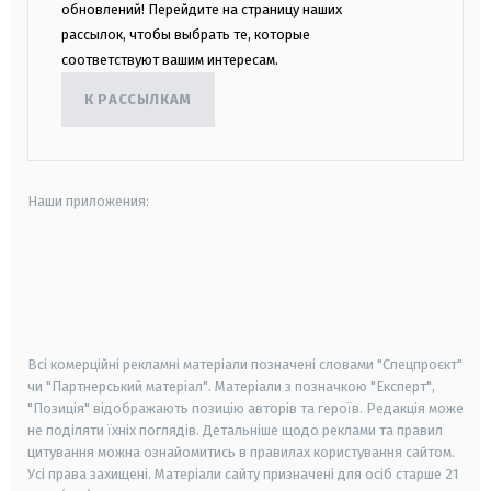
обновлений! Перейдите на страницу наших
рассылок, чтобы выбрать те, которые
соответствуют вашим интересам.
К РАССЫЛКАМ
Наши приложения:
android
apple
smart tv
samsung smart tv
Всі комерційні рекламні матеріали позначені словами "Спецпроєкт"
чи "Партнерський матеріал". Матеріали з позначкою "Експерт",
"Позиція" відображають позицію авторів та героїв. Редакція може
не поділяти їхніх поглядів. Детальніше щодо реклами та правил
цитування можна ознайомитись в правилах користування сайтом.
Усі права захищені.
Матеріали сайту призначені для осіб старше
21