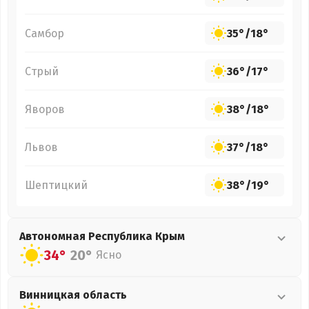
Самбор
35°
/
18°
Стрый
36°
/
17°
Яворов
38°
/
18°
Львов
37°
/
18°
Шептицкий
38°
/
19°
Автономная Республика Крым
34°
20°
Ясно
Винницкая
область