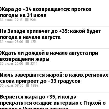
Жара до +34 возвращается: прогноз
погоды на 31 июля
31 июля,
09:15
906
На Западе припечет до +35: какой будет
погода в начале августа
31 июля,
08:00
425
Ждать ли дождей в начале августа при
возвращении жары
30 июля,
20:00
2314
Июль завершится жарой: в каких регионах
снова пригреет до +33 градусов
30 июля,
08:00
1884
Вернется жара до +35, и когда
прекратятся осадки: интервью с Птухой о
погоде в Украине в августе