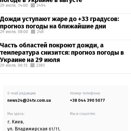
29 июля,
14:00
2494
Дожди уступают жаре до +33 градусов:
прогноз погоды на ближайшие дни
29 июля,
08:00
248
Часть областей покроют дожди, а
температура снизится: прогноз погоды в
Украине на 29 июля
29 июля,
06:15
2383
E-mail редакции
Номер телефона:
news24@24tv.com.ua
+38 044 390 5077
Мы здесь:
Мы в соцсетях:
г. Киев
,
ул. Владимирская
61/11,