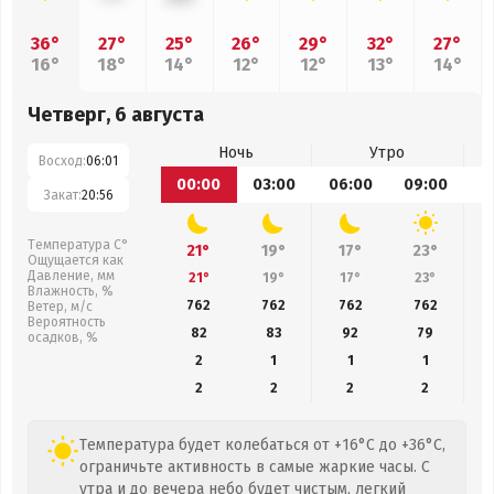
36°
27°
25°
26°
29°
32°
27°
16°
18°
14°
12°
12°
13°
14°
Четверг, 6 августа
Ночь
Утро
Восход:
06:01
00:00
03:00
06:00
09:00
1
Закат:
20:56
Температура С°
21°
19°
17°
23°
Ощущается как
Давление, мм
21°
19°
17°
23°
Влажность, %
762
762
762
762
Ветер, м/с
Вероятность
82
83
92
79
осадков, %
2
1
1
1
2
2
2
2
Температура будет колебаться от +16°C до +36°C,
ограничьте активность в самые жаркие часы. С
утра и до вечера небо будет чистым, легкий