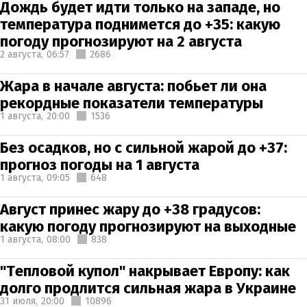
Дождь будет идти только на западе, но
температура поднимется до +35: какую
погоду прогнозируют на 2 августа
2 августа,
06:57
2686
Жара в начале августа: побьет ли она
рекордные показатели температуры
1 августа,
20:00
1536
Без осадков, но с сильной жарой до +37:
прогноз погоды на 1 августа
1 августа,
09:05
648
Август принес жару до +38 градусов:
какую погоду прогнозируют на выходные
1 августа,
08:00
838
"Тепловой купол" накрывает Европу: как
долго продлится сильная жара в Украине
31 июля,
20:00
10896