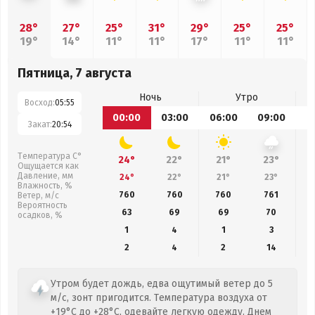
28°
27°
25°
31°
29°
25°
25°
19°
14°
11°
11°
17°
11°
11°
Пятница, 7 августа
Ночь
Утро
Восход:
05:55
00:00
03:00
06:00
09:00
1
Закат:
20:54
Температура С°
24°
22°
21°
23°
Ощущается как
Давление, мм
24°
22°
21°
23°
Влажность, %
760
760
760
761
Ветер, м/с
Вероятность
63
69
69
70
осадков, %
1
4
1
3
2
4
2
14
Утром будет дождь, едва ощутимый ветер до 5
м/с, зонт пригодится. Температура воздуха от
+19°C до +28°C, одевайте легкую одежду. Днем