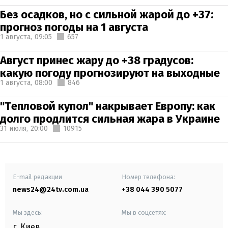
Без осадков, но с сильной жарой до +37:
прогноз погоды на 1 августа
1 августа,
09:05
657
Август принес жару до +38 градусов:
какую погоду прогнозируют на выходные
1 августа,
08:00
846
"Тепловой купол" накрывает Европу: как
долго продлится сильная жара в Украине
31 июля,
20:00
10915
E-mail редакции
Номер телефона:
news24@24tv.com.ua
+38 044 390 5077
Мы здесь:
Мы в соцсетях:
г. Киев
,