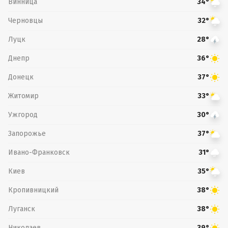
Винница
34°
Черновцы
32°
Луцк
28°
Днепр
36°
Донецк
37°
Житомир
33°
Ужгород
30°
Запорожье
37°
Ивано-Франковск
31°
Киев
35°
Кропивницкий
38°
Луганск
38°
Николаев
39°