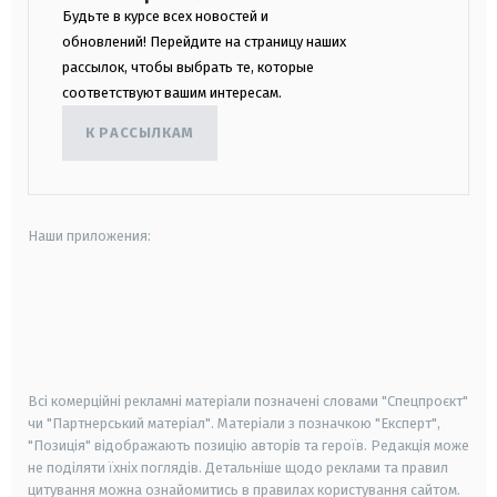
Будьте в курсе всех новостей и
обновлений! Перейдите на страницу наших
рассылок, чтобы выбрать те, которые
соответствуют вашим интересам.
К РАССЫЛКАМ
Наши приложения:
android
apple
smart tv
samsung smart tv
Всі комерційні рекламні матеріали позначені словами "Спецпроєкт"
чи "Партнерський матеріал". Матеріали з позначкою "Експерт",
"Позиція" відображають позицію авторів та героїв. Редакція може
не поділяти їхніх поглядів. Детальніше щодо реклами та правил
цитування можна ознайомитись в правилах користування сайтом.