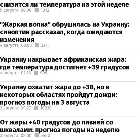
снизится ли температура на этой неделе
5 августа,
08:00
1312
"Жаркая волна" обрушилась на Украину:
синоптик рассказал, когда ожидаются
изменения
4 августа,
08:00
2341
Украину накрывает африканская жара:
где температура достигнет +39 градусов
4 августа,
07:33
909
Украину охватит жара до +38, но в
некоторых областях пройдут дожди:
прогноз погоды на 3 августа
3 августа,
09:27
10938
От жары +40 градусов до ливней со
шквалами: прогноз погоды на неделю
3 августа,
08:00
5460